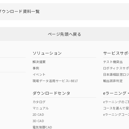
ダウンロード資料一覧
ページ先頭へ戻る
ソリューション
サービスサポ
解決提案
テスト機貸出
事例
ロボティクスサ
イベント
日本語相談窓口
現場データ活用サービスi-BELT
輸出該非判定
ダウンロードセンタ
eラーニング
カタログ
eラーニングのご
マニュアル
コースを選んで受
2D CAD
eラーニングコー
3D CAD
電気制御CAD