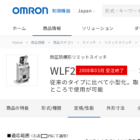
制御機器
Japan
ホーム
商品情報
ソリューション
ダ
Home
>
商品情報
>
商品カテゴリ
>
スイッチ
>
リミットスイッチ
>
耐圧防爆形リミットスイッチ
WLF2
2008年03月 受注終了
従来のタイプに比べて小型化。取
ところで使用が可能
商品の特長
形式/種類
定格/性能
外形寸法