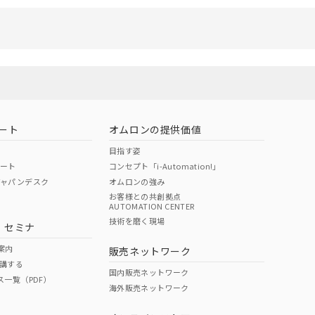
ート
オムロンの提供価値
目指す姿
ポート
コンセプト「i-Automation!」
ジャパンデスク
オムロンの強み
お客様との共創拠点
AUTOMATION CENTER
技術を磨く現場
・セミナ
案内
販売ネットワーク
講する
国内販売ネットワーク
ス一覧（PDF）
海外販売ネットワーク