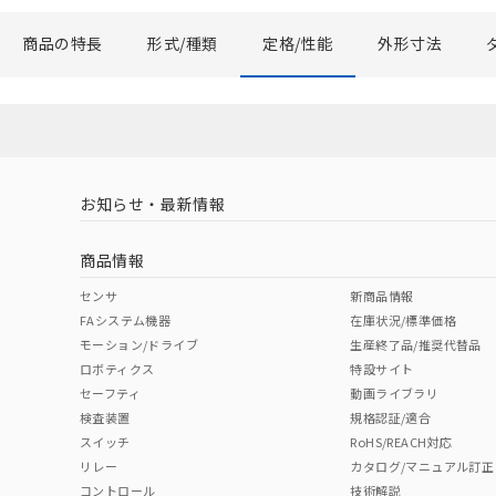
商品の特長
形式/種類
定格/性能
外形寸法
お知らせ・最新情報
商品情報
センサ
新商品情報
FAシステム機器
在庫状況/標準価格
モーション/ドライブ
生産終了品/推奨代替品
ロボティクス
特設サイト
セーフティ
動画ライブラリ
検査装置
規格認証/適合
スイッチ
RoHS/REACH対応
リレー
カタログ/マニュアル訂正
コントロール
技術解説