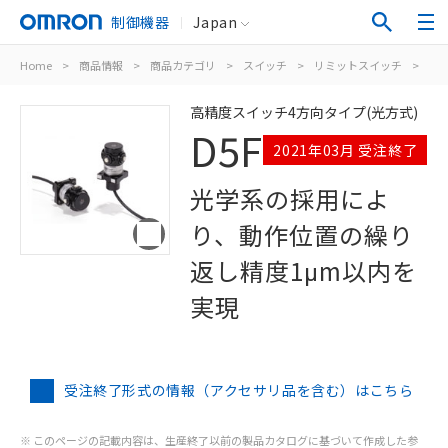
制御機器
Japan
Home
>
商品情報
>
商品カテゴリ
>
スイッチ
>
リミットスイッチ
>
高
高精度スイッチ4方向タイプ(光方式)
D5F
2021年03月 受注終了
光学系の採用によ
り、動作位置の繰り
返し精度1μm以内を
実現
受注終了形式の情報（アクセサリ品を含む）はこちら
※ このページの記載内容は、生産終了以前の製品カタログに基づいて作成した参