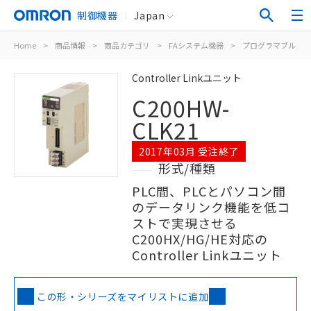
制御機器
Japan
Home
>
商品情報
>
商品カテゴリ
>
FAシステム機器
>
プログラマブルコン
Controller Linkユニット
C200HW-
CLK21
2017年03月 受注終了
形式/種類
PLC間、PLCとパソコン間
のデータリンク機能を低コ
ストで実現させる
C200HX/HG/HE対応の
Controller Linkユニット
この形・シリーズをマイリストに追加