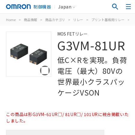
制御機器
Japan
Home
>
商品情報
>
商品カテゴリ
>
リレー
>
プリント基板用リレー
>
M
MOS FETリレー
G3VM-81UR
低C×Rを実現。負荷
電圧（最大）80Vの
世界最小クラスパッ
ケージVSON
この商品は形G3VM-61UR□/ 81UR□/ 101URに統合掲載いた
しました。