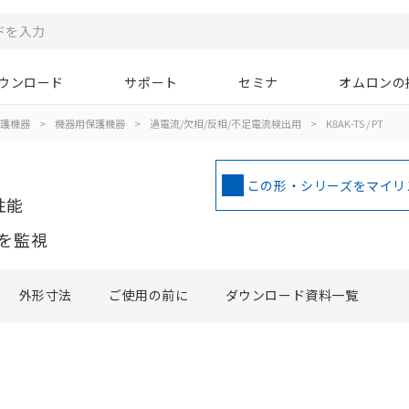
ウンロード
サポート
セミナ
オムロンの
護機器
>
機器用保護機器
>
過電流/欠相/反相/不足電流検出用
>
K8AK-TS / PT
この形・シリーズをマイリ
性能
を監視
外形寸法
ご使用の前に
ダウンロード資料一覧