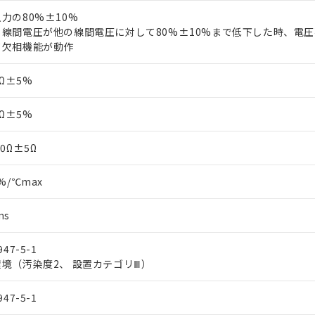
力の80%±10%
線間電圧が他の線間電圧に対して80%±10%まで低下した時、電
欠相機能が動作
0Ω±5%
0Ω±5%
10Ω±5Ω
%/℃max
ms
947-5-1
境（汚染度2、 設置カテゴリⅢ）
947-5-1