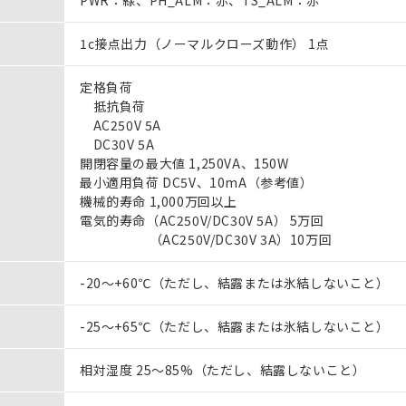
PWR：緑、PH_ALM：赤、TS_ALM：赤
1c接点出力（ノーマルクローズ動作） 1点
定格負荷
抵抗負荷
AC250V 5A
DC30V 5A
開閉容量の最大値 1,250VA、150W
最小適用負荷 DC5V、10mA（参考値）
機械的寿命 1,000万回以上
電気的寿命（AC250V/DC30V 5A） 5万回
（AC250V/DC30V 3A）10万回
-20～+60℃（ただし、結露または氷結しないこと）
-25～+65℃（ただし、結露または氷結しないこと）
相対湿度 25～85%（ただし、結露しないこと）