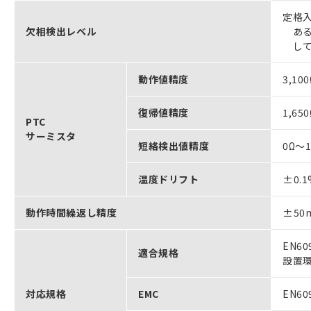
定格入
欠相検出レベル
ある
して
動作値精度
3,10
復帰値精度
1,65
PTC
サーミスタ
短絡検出値精度
0Ω～
温度ドリフト
±0.1
動作時間繰返し精度
±50
EN60
適合規格
設置環
対応規格
EMC
EN60