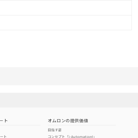
ート
オムロンの提供価値
目指す姿
ポート
コンセプト「i-Automation!」