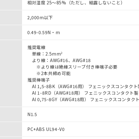
相対湿度 25～85%（ただし、結露しないこと）
2,000m以下
0.49-0.59N・m
推奨電線
単線：2.5mm
2
より線：AWG#16、AWG#18
※より線は絶縁スリーブ付き棒端子必要
※2本共締め可能
推奨棒端子
Al 1,5-8BK（AWG#16用） フェニックスコンタクト
Al 1-8RD（AWG#18用） フェニックスコンタクト製
Al 0,75-8GY（AWG#18用） フェニックスコンタク
N1.5
PC+ABS UL94-V0