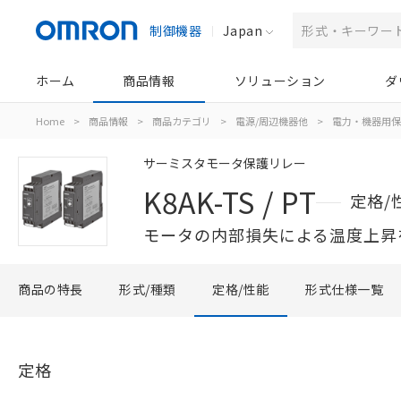
制御機器
Japan
ホーム
商品情報
ソリューション
ダ
Home
>
商品情報
>
商品カテゴリ
>
電源/周辺機器他
>
電力・機器用保
サーミスタモータ保護リレー
K8AK-TS / PT
定格/
モータの内部損失による温度上昇
商品の特長
形式/種類
定格/性能
形式仕様一覧
定格