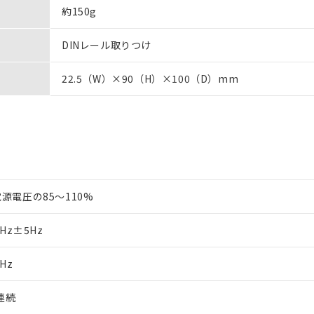
約150g
DINレール取りつけ
22.5（W）×90（H）×100（D）mm
源電圧の85～110%
0Hz±5Hz
0Hz
V連続