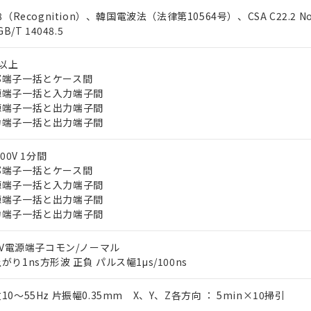
8（Recognition）、韓国電波法（法律第10564号）、CSA C22.2 No
GB/T 14048.5
Ω以上
端子一括とケース間
端子一括と入力端子間
端子一括と出力端子間
端子一括と出力端子間
000V 1分間
端子一括とケース間
端子一括と入力端子間
端子一括と出力端子間
端子一括と出力端子間
00V電源端子コモン/ノーマル
がり1ns方形波 正負 パルス幅1μs/100ns
10～55Hz 片振幅0.35mm X、Y、Z各方向 ： 5min×10掃引