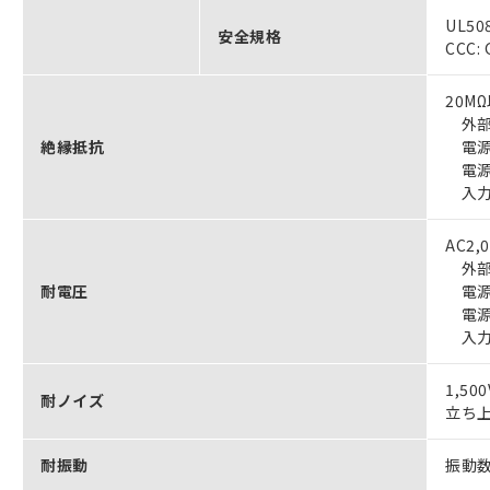
UL50
安全規格
CCC: 
20M
外部
絶縁抵抗
電源
電源
入力
AC2,
外部
耐電圧
電源
電源
入力
1,5
耐ノイズ
立ち上
耐振動
振動数