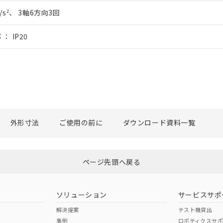
/s
2
、 3軸6方向3回
： IP20
外形寸法
ご使用の前に
ダウンロード資料一覧
ページ先頭へ戻る
ソリューション
サービスサポ
解決提案
テスト機貸出
事例
ロボティクスサ