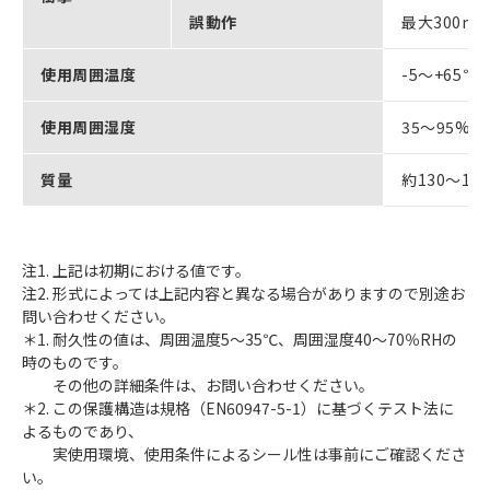
誤動作
最大300m/
使用周囲温度
-5～+65
使用周囲湿度
35～95%R
質量
約130～190
注1. 上記は初期における値です。
注2. 形式によっては上記内容と異なる場合がありますので別途お
問い合わせください。
＊1. 耐久性の値は、周囲温度5～35℃、周囲湿度40～70％RHの
時のものです。
その他の詳細条件は、お問い合わせください。
＊2. この保護構造は規格（EN60947-5-1）に基づくテスト法に
よるものであり、
実使用環境、使用条件によるシール性は事前にご確認くださ
い。