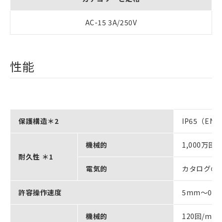
AC-15 3A/250V
性能
保護構造＊2
IP65（EN6
機械的
1,000万
耐久性 ＊1
電気的
カタログの
許容操作速度
5mm～0.5m
機械的
120回/min