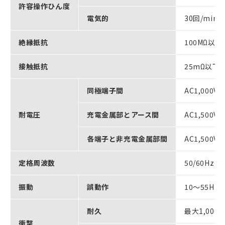
許容操作ひん度
電気的
30回/min
絶縁抵抗
100MΩ以上
接触抵抗
25mΩ以下
同極端子間
AC1,000V 
耐電圧
充電金属部とアース間
AC1,500V 
各端子と非充電金属部間
AC1,500V 
定格周波数
50/60Hz
振動
誤動作
10～55Hz
耐久
最大1,000m
衝撃