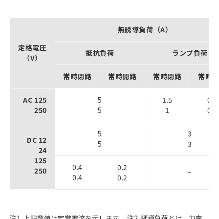
無誘導負荷（A）
定格電圧
抵抗負荷
ランプ負荷
（V）
常時閉路
常時開路
常時閉路
常時
AC 125
5
1.5
0.7
250
5
1
0.5
5
3
DC 12
5
3
24
125
0.4
0.2
250
−
0.4
0.2
注1. 上記数値は定常電流を示します。 注2. 誘導負荷とは、力率