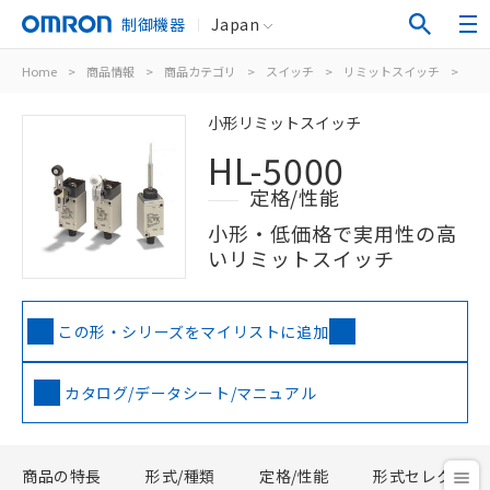
制御機器
Japan
Home
>
商品情報
>
商品カテゴリ
>
スイッチ
>
リミットスイッチ
>
汎
小形リミットスイッチ
HL-5000
定格/性能
小形・低価格で実用性の高
いリミットスイッチ
この形・シリーズをマイリストに追加
カタログ/データシート/マニュアル
商品の特長
形式/種類
定格/性能
形式セレクタ