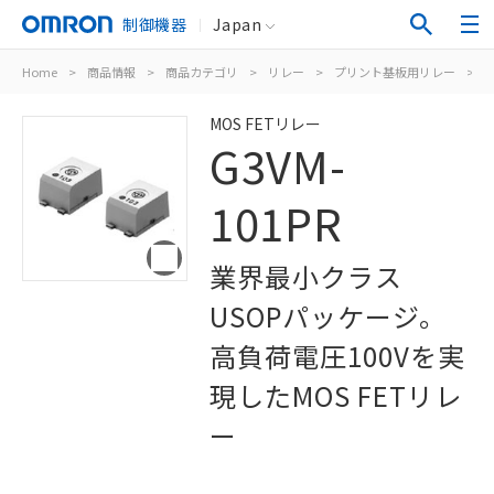
制御機器
Japan
Home
>
商品情報
>
商品カテゴリ
>
リレー
>
プリント基板用リレー
>
M
MOS FETリレー
G3VM-
101PR
業界最小クラス
USOPパッケージ。
高負荷電圧100Vを実
現したMOS FETリレ
ー