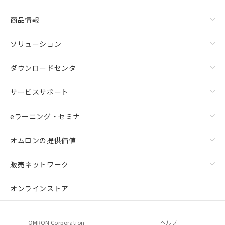
あります。
お客様が当ウェブサイト上で当社にご
商品情報
登録された部品リストについて、当社
および当社の共同利用者が、当社の製
ソリューション
品・サービスに関するお客様との取
引・商談に必要な範囲で利用すること
ダウンロードセンタ
をご了承ください。
※当社の共同利用者とは、
"個人情報
の共同利用に関して"
の「1.共同利
サービスサポート
用者の範囲」に記載されている法人を
指します。
eラーニング・セミナ
オムロンの提供価値
販売ネットワーク
オンラインストア
OMRON Corporation
ヘルプ