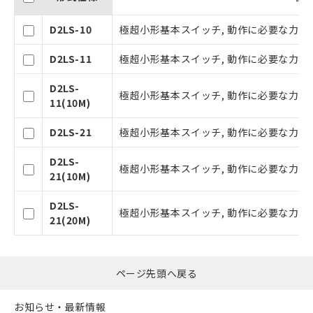
本サービスの対象外となる商品もある
ことをご了承ください。
D2LS-10
極超小形基本スイッチ, 動作に必要な力（OF）:
在庫状況および標準価格照会結果は、
記載している更新日時点での社内デー
D2LS-11
極超小形基本スイッチ, 動作に必要な力（OF）:
タに基づき作成されるものであり、閲
記
説明
覧された時点での実際の在庫および標
D2LS-
号
極超小形基本スイッチ, 動作に必要な力（OF）:
準価格とは異なる場合があることをご
11(10M)
了承ください。
○
一定数以上の在庫あり
正式な納期状況および標準価格はお客
D2LS-21
極超小形基本スイッチ, 動作に必要な力（OF）:
様のお取引先、またはお客様担当のオ
ムロン制御機器販売店・当社販売員に
D2LS-
△
一定数には満たないが在庫あり
極超小形基本スイッチ, 動作に必要な力（OF）:
ご相談ください。
21(10M)
オムロン制御機器販売店や当社販売拠
－
在庫なし(最新の在庫状況につ
点は「
販売ネットワーク
」をご確認
D2LS-
いては、お客様のお取引先、ま
極超小形基本スイッチ, 動作に必要な力（OF）:
ください。
21(20M)
たはお客様担当のオムロン制御
在庫状況および標準価格結果を当社の
機器販売店・当社販売員にご確
事前の承諾なく第三者に漏洩または開
認ください)
示しないようお願いします。
ページ先頭へ戻る
マイパーツ機能（部品リスト作成サー
空
受注生産機種、また在庫状況の
ビス）をご利用いただくには、I-Web
白
情報を公開していない機種
お知らせ・最新情報
メンバーズにご登録されている必要が