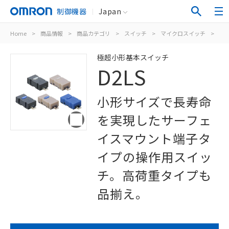
制御機器
Japan
Home
>
商品情報
>
商品カテゴリ
>
スイッチ
>
マイクロスイッチ
>
極
極超小形基本スイッチ
D2LS
小形サイズで長寿命
を実現したサーフェ
イスマウント端子タ
イプの操作用スイッ
チ。高荷重タイプも
品揃え。