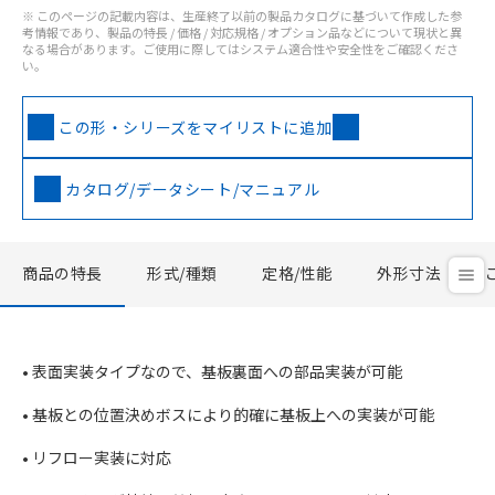
※ このページの記載内容は、生産終了以前の製品カタログに基づいて作成した参
考情報であり、製品の特長 / 価格 / 対応規格 / オプション品などについて現状と異
なる場合があります。ご使用に際してはシステム適合性や安全性をご確認くださ
い。
この形・シリーズをマイリストに追加
カタログ/データシート/マニュアル
商品の特長
形式/種類
定格/性能
外形寸法
• 表面実装タイプなので、基板裏面への部品実装が可能
• 基板との位置決めボスにより的確に基板上への実装が可能
• リフロー実装に対応