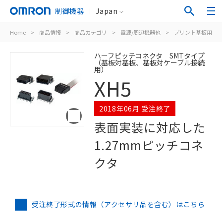
制御機器
Japan
Home
>
商品情報
>
商品カテゴリ
>
電源/周辺機器他
>
プリント基板用コ
ハーフピッチコネクタ SMTタイプ
（基板対基板、基板対ケーブル接続
用）
XH5
2018年06月 受注終了
表面実装に対応した
1.27mmピッチコネ
クタ
受注終了形式の情報（アクセサリ品を含む）はこちら