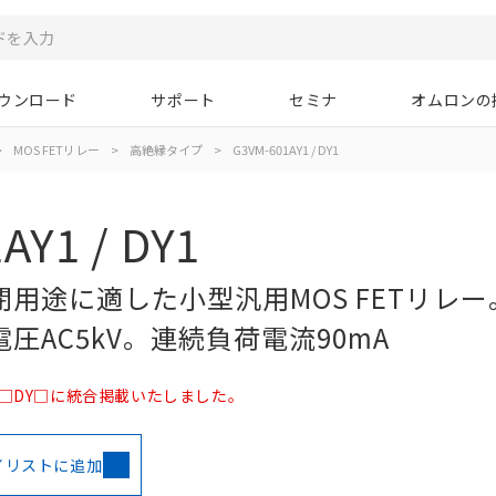
ウンロード
サポート
セミナ
オムロンの
>
MOS FETリレー
>
高絶縁タイプ
>
G3VM-601AY1 / DY1
AY1 / DY1
用途に適した小型汎用MOS FETリレー
圧AC5kV。連続負荷電流90mA
□/□DY□に統合掲載いたしました。
イリストに追加