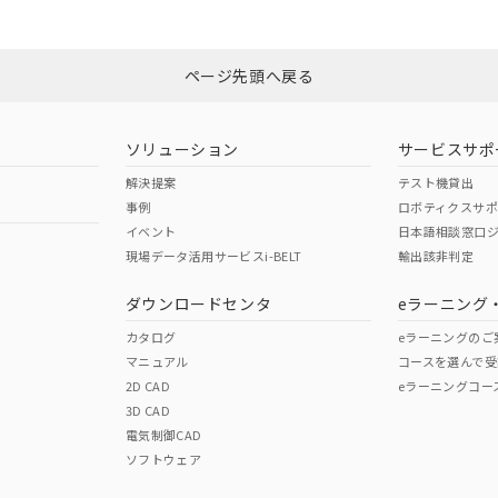
ページ先頭へ戻る
ソリューション
サービスサポ
解決提案
テスト機貸出
事例
ロボティクスサ
イベント
日本語相談窓口
現場データ活用サービスi-BELT
輸出該非判定
ダウンロードセンタ
eラーニング
カタログ
eラーニングのご
マニュアル
コースを選んで受
2D CAD
eラーニングコー
3D CAD
電気制御CAD
ソフトウェア