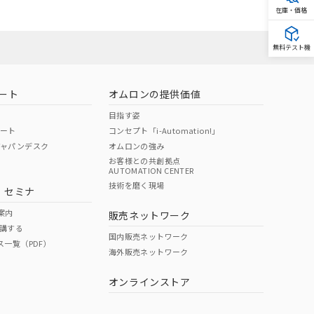
在庫・価格
無料テスト機
ート
オムロンの提供価値
目指す姿
ポート
コンセプト「i-Automation!」
ジャパンデスク
オムロンの強み
お客様との共創拠点
AUTOMATION CENTER
技術を磨く現場
・セミナ
案内
販売ネットワーク
講する
国内販売ネットワーク
ス一覧（PDF）
海外販売ネットワーク
オンラインストア