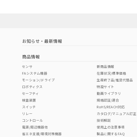
お知らせ・最新情報
商品情報
センサ
新商品情報
FAシステム機器
在庫状況/標準価格
モーション/ドライブ
生産終了品/推奨代替品
ロボティクス
特設サイト
セーフティ
動画ライブラリ
検査装置
規格認証/適合
スイッチ
RoHS/REACH対応
リレー
カタログ/マニュアル訂正
コントロール
技術解説
電源/周辺機器他
使用上の注意事項
省エネ支援/環境対策機器
製品に関するFAQ