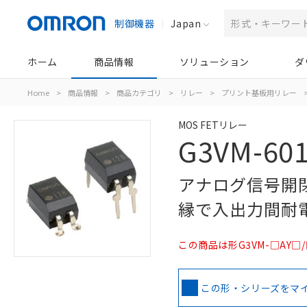
制御機器
Japan
ホーム
商品情報
ソリューション
ダ
Home
>
商品情報
>
商品カテゴリ
>
リレー
>
プリント基板用リレー
MOS FETリレー
G3VM-601
アナログ信号開閉
縁で入出力間耐電
この商品は形G3VM-□AY
この形・シリーズをマ