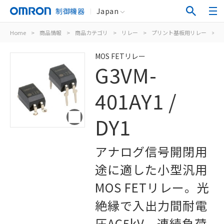
制御機器
Japan
Home
>
商品情報
>
商品カテゴリ
>
リレー
>
プリント基板用リレー
>
M
MOS FETリレー
G3VM-
401AY1 /
DY1
アナログ信号開閉用
途に適した小型汎用
MOS FETリレー。光
絶縁で入出力間耐電
圧AC5kV。連続負荷