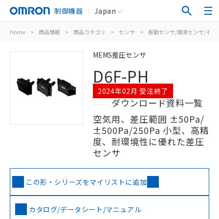
制御機器
Japan
Home
>
商品情報
>
商品カテゴリ
>
センサ
>
振動センサ/漏液センサ/その
MEMS差圧センサ
D6F-PH
2024年02月 受注終了
ダウンロード資料一覧
空気用、差圧範囲 ±50Pa/
±500Pa/250Pa 小型、高精
度、耐環境性に優れた差圧
センサ
この形・シリーズをマイリストに追加
カタログ/データシート/マニュアル