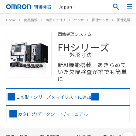
制御機器
Japan
Home
>
商品情報
>
商品カテゴリ
>
センサ
>
画像センサ
>
画像処理シ
画像処理システム
FHシリーズ
外形寸法
新AI機能搭載 あきらめて
いた欠陥検査が誰でも簡単
に
この形・シリーズをマイリストに追加
カタログ/データシート/マニュアル