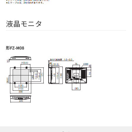
液晶モニタ
形FZ-M08