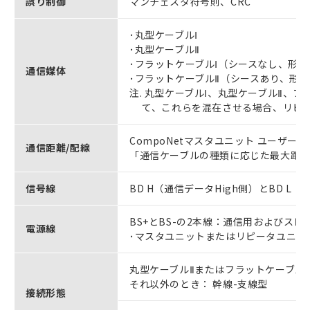
誤り制御
マンチェスタ符号則、CRC
･丸型ケーブルⅠ
･丸型ケーブルⅡ
･フラットケーブルⅠ（シースなし、形DCA
通信媒体
･フラットケーブルⅡ（シースあり、形DCA
注. 丸型ケーブルⅠ、丸型ケーブルⅡ、
て、これらを混在させる場合、リピー
CompoNetマスタユニット ユーザーズ
通信距離/配線
「通信ケーブルの種類に応じた最大距
信号線
BD H（通信データHigh側）とBD L
BS+とBS-の2本線：通信用およびス
電源線
･マスタユニットまたはリピータユニッ
丸型ケーブルⅡまたはフラットケーブルⅠ/Ⅱ
それ以外のとき： 幹線-支線型
接続形態