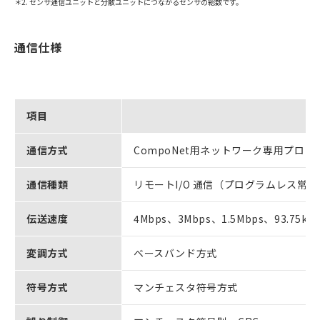
＊2. センサ通信ユニットと分散ユニットにつながるセンサの総数です。
通信仕様
項目
通信方式
CompoNet用ネットワーク専用プロト
通信種類
リモートI/O 通信（プログラムレス常時
伝送速度
4Mbps、3Mbps、1.5Mbps、93.75kb
変調方式
ベースバンド方式
符号方式
マンチェスタ符号方式