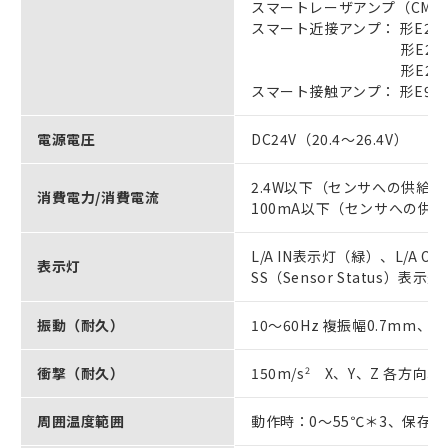
スマートレーザアンプ（CMOSタ
スマート近接アンプ： 形E2NC
形E2NC-EA
形E2NC-EA
スマート接触アンプ： 形E9NC-
電源電圧
DC24V（20.4～26.4V）
2.4W以下（センサへの供給
消費電力/消費電流
100mA以下（センサへの供
L/A IN表示灯（緑）、L/
表示灯
SS（Sensor Status）表示
振動（耐久）
10～60Hz 複振幅0.7mm、60
衝撃（耐久）
150m/s
2
X、Y、Z 各方向3
周囲温度範囲
動作時：0～55℃＊3、保存時