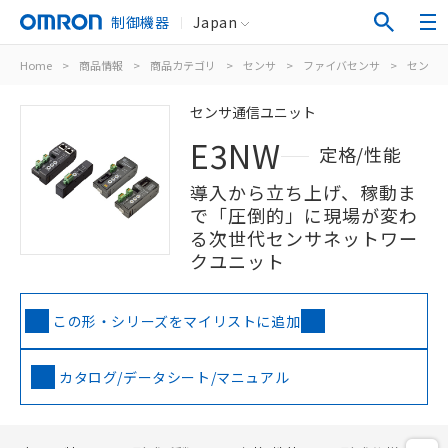
制御機器
Japan
Home
>
商品情報
>
商品カテゴリ
>
センサ
>
ファイバセンサ
>
センサ
センサ通信ユニット
E3NW
定格/性能
導入から立ち上げ、稼動ま
で「圧倒的」に現場が変わ
る次世代センサネットワー
クユニット
この形・シリーズをマイリストに追加
カタログ/データシート/マニュアル