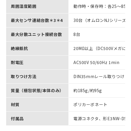
周囲湿度範囲
動作時・保存時：各25～85
最大センサ連結台数＊3＊4
30台（オムロンNJシリーズと接
最大分散ユニット接続台数
8台
絶縁抵抗
20MΩ以上（DC500Vメガに
耐電圧
AC500V 50/60Hz 1min
取りつけ方法
DIN35mmレール取りつけ
質量（梱包状態/本体のみ）
約185g/約95g
材質
ポリカーボネート
付属品
電源コネクタ、形E3NW-D