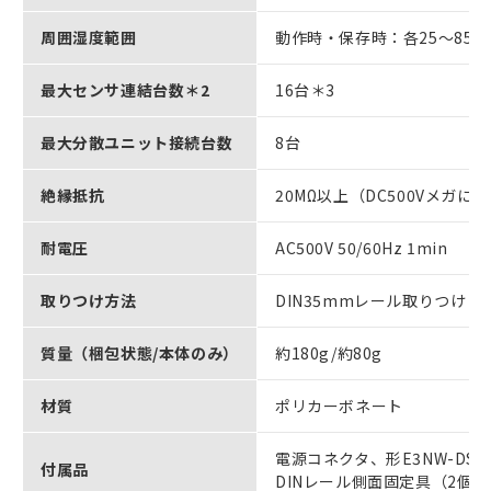
周囲湿度範囲
動作時・保存時：各25～85
最大センサ連結台数＊2
16台＊3
最大分散ユニット接続台数
8台
絶縁抵抗
20MΩ以上（DC500Vメガに
耐電圧
AC500V 50/60Hz 1min
取りつけ方法
DIN35mmレール取りつけ
質量（梱包状態/本体のみ）
約180g/約80g
材質
ポリカーボネート
電源コネクタ、形E3NW-D
付属品
DINレール側面固定具（2個