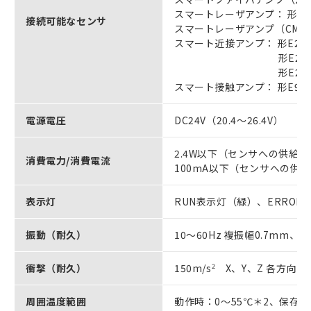
スマートレーザアンプ： 形E3N
接続可能なセンサ
スマートレーザアンプ（CMOSタ
スマート近接アンプ： 形E2NC
形E2NC-EA
形E2NC-EA
スマート接触アンプ： 形E9NC-
電源電圧
DC24V（20.4～26.4V）
2.4W以下（センサへの供給
消費電力/消費電流
100mA以下（センサへの供
表示灯
RUN表示灯（緑）、ERROR表示
振動（耐久）
10～60Hz 複振幅0.7mm、60
衝撃（耐久）
150m/s
2
X、Y、Z 各方向3
周囲温度範囲
動作時：0～55℃＊2、保存時