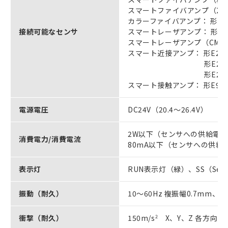
スマートファイバアンプ（2チャ
カラーファイバアンプ： 形E3N
接続可能なセンサ
スマートレーザアンプ： 形E3N
スマートレーザアンプ（CMOSタ
スマート近接アンプ： 形E2NC
形E2NC-EA
形E2NC-EA
スマート接触アンプ： 形E9NC
電源電圧
DC24V（20.4～26.4V）
2W以下（センサへの供給電力
消費電力/消費電流
80mA以下（センサへの供給
表示灯
RUN表示灯（緑）、SS（Sens
振動（耐久）
10～60Hz 複振幅0.7mm、60
衝撃（耐久）
150m/s
2
X、Y、Z 各方向3 