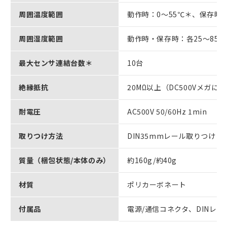
周囲温度範囲
動作時：0～55℃＊、保存時
周囲湿度範囲
動作時・保存時：各25～85
最大センサ連結台数＊
10台
絶縁抵抗
20MΩ以上（DC500Vメガに
耐電圧
AC500V 50/60Hz 1min
取りつけ方法
DIN35mmレール取りつけ
質量（梱包状態/本体のみ）
約160g/約40g
材質
ポリカーボネート
付属品
電源/通信コネクタ、DINレ