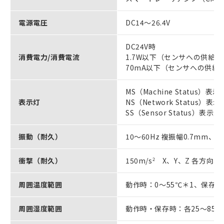
電源電圧
DC14～26.4V
DC24V時
消費電力/消費電流
1.7W以下（センサへの供給
70mA以下（センサへの供給
MS（Machine Status）表
表示灯
NS（Network Status）表
SS（Sensor Status）表示
振動（耐久）
10～60Hz 複振幅0.7mm、60
衝撃（耐久）
150m/s
2
X、Y、Z 各方向3
周囲温度範囲
動作時：0～55℃＊1、保存時
周囲湿度範囲
動作時・保存時：各25～85