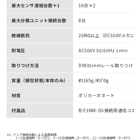
最大センサ連結台数＊1
16台＊2
最大分散ユニット接続台数
8台
絶縁抵抗
20MΩ以上（DC500Vメガに
耐電圧
AC500V 50/60Hz 1min
取りつけ方法
DIN35mmレール取りつけ
質量（梱包状態/本体のみ）
約165g/約70g
材質
ポリカーボネート
付属品
形E3NW-DS接続用通信コネ
＊1. アンプ接続台数による温度制限
1～2台連結時：0～55℃、3～10台連結時：0～50℃、11～16台連結時：0～45℃