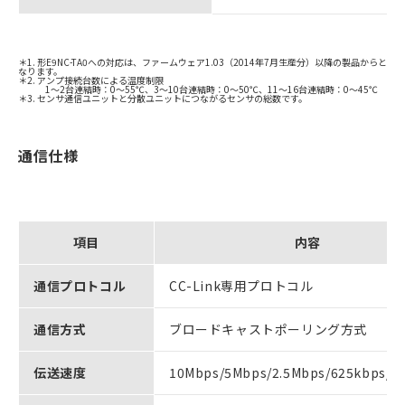
＊1. 形E9NC-TA0への対応は、ファームウェア1.03（2014年7月生産分）以降の製品からと
なります。
＊2. アンプ接続台数による温度制限
1～2台連結時：0～55℃、3～10台連結時：0～50℃、11～16台連結時：0～45℃
＊3. センサ通信ユニットと分散ユニットにつながるセンサの総数です。
通信仕様
項目
内容
通信プロトコル
CC-Link専用プロトコル
通信方式
ブロードキャストポーリング方式
伝送速度
10Mbps/5Mbps/2.5Mbps/625kbps/1