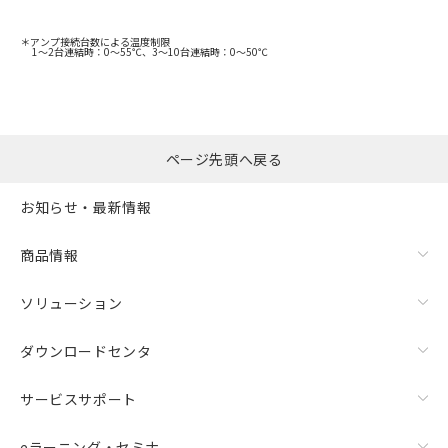
＊アンプ接続台数による温度制限
1～2台連結時：0～55℃、3～10台連結時：0～50℃
ページ先頭へ戻る
お知らせ・最新情報
商品情報
ソリューション
ダウンロードセンタ
サービスサポート
eラーニング・セミナ