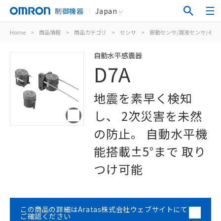
制御機器
Japan
Home
>
商品情報
>
商品カテゴリ
>
センサ
>
振動センサ/漏液センサ/その
自動水平感震器
D7A
地震を素早く検知
し、 2次災害を未然
の防止。 自動水平機
能搭載±5°まで 取り
つけ可能
この商品の詳細はAratas株式会社ウェブサイトにて
ご確認ください