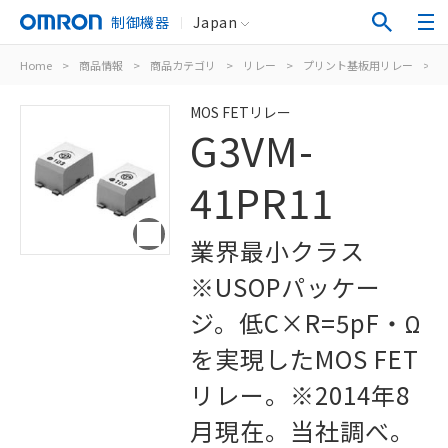
制御機器
Japan
Home
>
商品情報
>
商品カテゴリ
>
リレー
>
プリント基板用リレー
>
M
MOS FETリレー
G3VM-
41PR11
業界最小クラス
※USOPパッケー
ジ。低C×R=5pF・Ω
を実現したMOS FET
リレー。※2014年8
月現在。当社調べ。