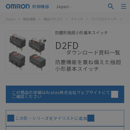
制御機器
Japan
Home
>
商品情報
>
商品カテゴリ
>
スイッチ
>
マイクロスイッチ
>
極
防塵形極超小形基本スイッチ
D2FD
ダウンロード資料一覧
防塵機能を兼ね備えた極超
小形基本スイッチ
この商品の詳細はAratas株式会社ウェブサイトにて
ご確認ください
この形・シリーズをマイリストに追加