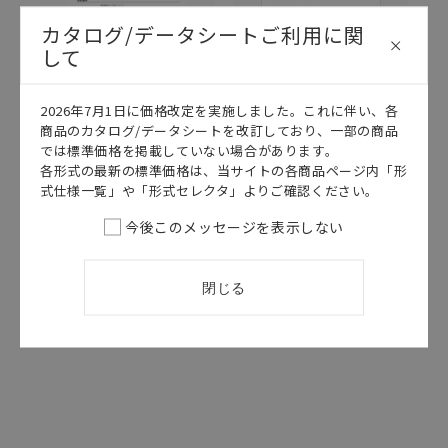
カタログ/データシートご利用に関
して
2026年7月1日に価格改定を実施しました。これに伴い、各
このカタログを選択
このカタログを選択
商品のカタログ/データシートを改訂しており、一部の商品
では標準価格を掲載していない場合があります。
カタログ
日本語
カタログ
日本語
各形式の最新の標準価格は、当サイトの各商品ページ内「形
CDLA-012B
CDLA-015H
式仕様一覧」や「形式セレクタ」よりご確認ください。
D2FD データシ
スイッチ セレ
今後このメッセージを表示しない
ート
クションガイド
2025/02/25
更新
2026/04/14
更新
閉じる