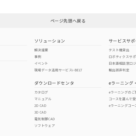
ページ先頭へ戻る
ソリューション
サービスサポ
解決提案
テスト機貸出
事例
ロボティクスサ
イベント
日本語相談窓口
現場データ活用サービスi-BELT
輸出該非判定
ダウンロードセンタ
eラーニング
カタログ
eラーニングのご
マニュアル
コースを選んで受
2D CAD
eラーニングコー
3D CAD
電気制御CAD
ソフトウェア