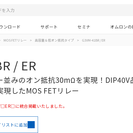
ウンロード
サポート
セミナ
オムロンの
>
MOS FETリレー
>
高容量＆低オン抵抗タイプ
>
G3VM-41BR / ER
R / ER
並みのオン抵抗30mΩを実現！DIP40V
実現したMOS FETリレー
□/□ER□に統合掲載いたしました。
イリストに追加