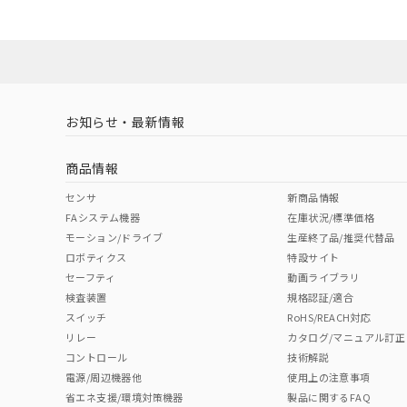
お知らせ・最新情報
商品情報
センサ
新商品情報
FAシステム機器
在庫状況/標準価格
モーション/ドライブ
生産終了品/推奨代替品
ロボティクス
特設サイト
セーフティ
動画ライブラリ
検査装置
規格認証/適合
スイッチ
RoHS/REACH対応
リレー
カタログ/マニュアル訂正
コントロール
技術解説
電源/周辺機器他
使用上の注意事項
省エネ支援/環境対策機器
製品に関するFAQ