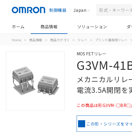
制御機器
Japan
ホーム
商品情報
ソリューション
ダ
Home
>
商品情報
>
商品カテゴリ
>
リレー
>
プリント基板用リレー
MOS FETリレー
G3VM-41B
メカニカルリレー
電流3.5A開閉を
この商品は形G3VM-□BR
この形・シリーズをマ