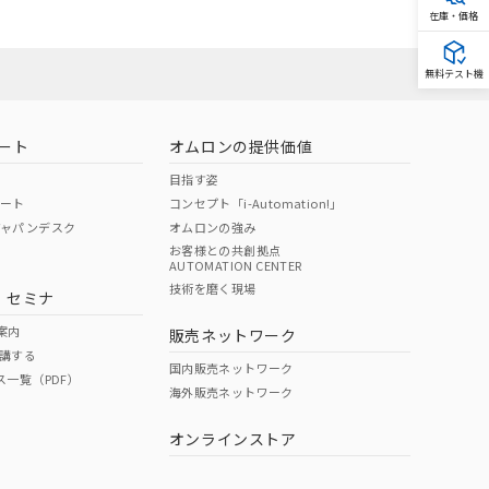
在庫・価格
無料テスト機
ート
オムロンの提供価値
目指す姿
ポート
コンセプト「i-Automation!」
ジャパンデスク
オムロンの強み
お客様との共創拠点
AUTOMATION CENTER
技術を磨く現場
・セミナ
案内
販売ネットワーク
講する
国内販売ネットワーク
ス一覧（PDF）
海外販売ネットワーク
オンラインストア