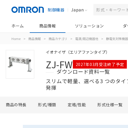
制御機器
Japan
ホーム
商品情報
ソリューション
ダ
Home
>
商品情報
>
商品カテゴリ
>
電源/周辺機器他
>
静電気対策機器
イオナイザ（エリアファンタイプ）
ZJ-FW
2027年03月受注終了予定
ダウンロード資料一覧
スリムで軽量、選べる3 つのタ
発揮
商品の特長
形式/種類
定格/性能
形式仕様一覧