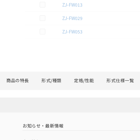
この資料を選択
ZJ-FW013
この資料を選択
ZJ-FW029
この資料を選択
ZJ-FW053
商品の特長
形式/種類
定格/性能
形式仕様一覧
お知らせ・最新情報