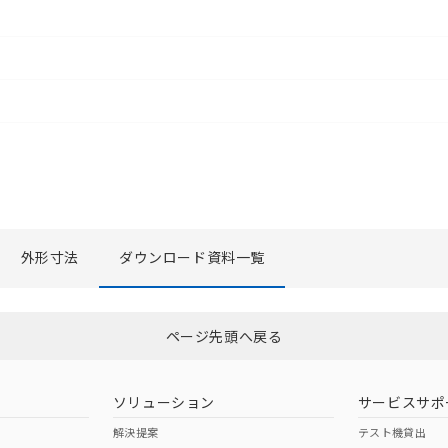
外形寸法
ダウンロード資料一覧
選択したファイルを一括ダウンロード
0
選択可能容量：
0.0
MB /
100
MB
ページ先頭へ戻る
ソリューション
サービスサポ
解決提案
テスト機貸出