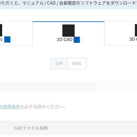
いただくと、マニュアル / CAD / 会員限定のソフトウェアをダウンロー
ル
3D
2D CAD
DXF
DWG
の使用条件
を必ずお読みください。
CADファイル名称