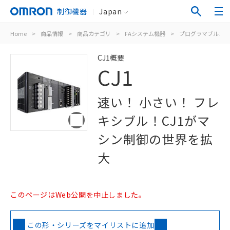
制御機器
Japan
Home
>
商品情報
>
商品カテゴリ
>
FAシステム機器
>
プログラマブルコン
CJ1概要
CJ1
速い！ 小さい！ フレ
キシブル！CJ1がマ
シン制御の世界を拡
大
このページはWeb公開を中止しました。
この形・シリーズをマイリストに追加