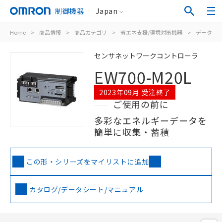
制御機器
Japan
Home
>
商品情報
>
商品カテゴリ
>
省エネ支援/環境対策機器
>
データ収
センサネットワークコントローラ
EW700-M20L
2023年09月 受注終了
ご使用の前に
多彩なエネルギーデータを
簡単に収集・蓄積
この形・シリーズをマイリストに追加
カタログ/データシート/マニュアル