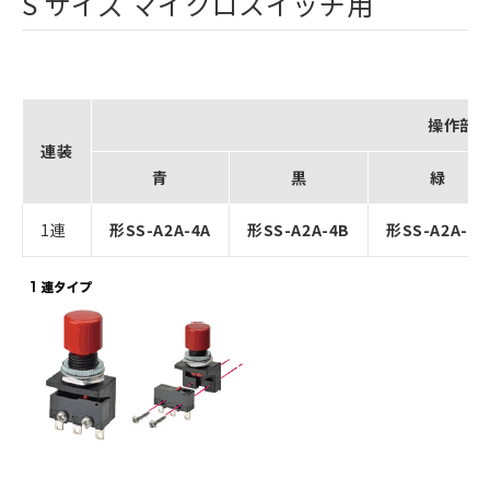
S サイズ マイクロスイッチ用
操作部
連装
青
黒
緑
1連
形SS-A2A-4A
形SS-A2A-4B
形SS-A2A-4G