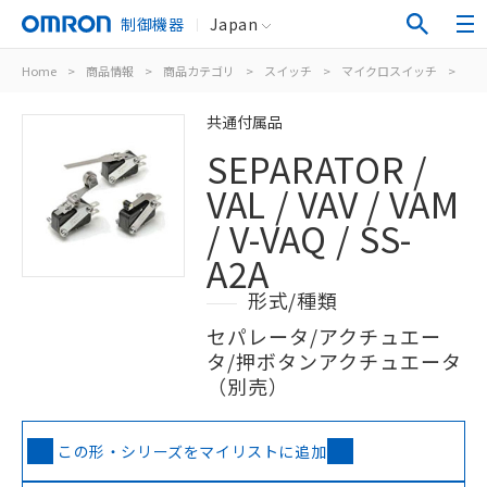
制御機器
Japan
Home
>
商品情報
>
商品カテゴリ
>
スイッチ
>
マイクロスイッチ
>
小
共通付属品
SEPARATOR /
VAL / VAV / VAM
/ V-VAQ / SS-
A2A
形式/種類
セパレータ/アクチュエー
タ/押ボタンアクチュエータ
（別売）
この形・シリーズをマイリストに追加