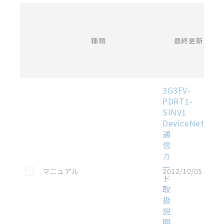
ている可能性がありますがご容赦ください。
名
称
記載されているサービス内容や連絡先等は作成当時の
/
ものであり、変更・改定させていただいている可能性
カ
種類
タ
最終更新
があります。改めて当サイトの掲載内容をご確認のう
選択
ロ
え、ご用命下さいますようお願いいたします。
グ
番
号
各種マニュアル・テクニカルガイド・取扱説明書のダウンロード
3G3FV-
PDRT1-
SINV1
DeviceNet（C
通
信
カ
ー
この資料を選択
マニュアル
2012/10/05
ド
取
扱
説
明