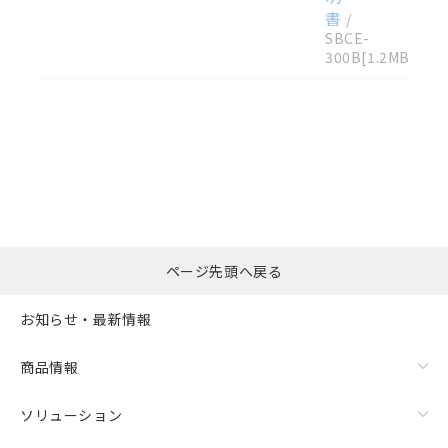
書
/
SBCE-
300B
[1.2MB]
選択したファイルを一
0
ページ先頭へ戻る
括ダウンロード
選択可能容量：
0.0
MB /
100
MB
お知らせ・最新情報
リセット
商品情報
ソリューション