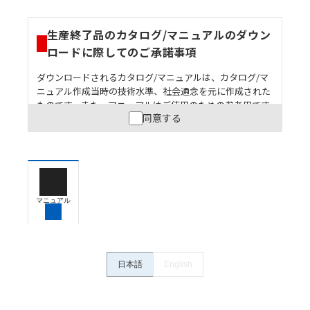
生産終了品のカタログ/マニュアルのダウン
ロードに際してのご承諾事項
ダウンロードされるカタログ/マニュアルは、カタログ/マ
ニュアル作成当時の技術水準、社会通念を元に作成された
ものです。また、マニュアルはご使用のための参考用です
同意する
ので、ご使用にあたっての安全性については十分にご配慮
ください。以下の内容をご承諾の上、ご利用ください。
お客様が本製品を人命や財産に重大な危険を及ぼすよ
うな用途に使用される場合には、システム全体として
危険を知らせたり、冗長設計により必要な安全性を確
保できるよう設計されていること、および本製品が全
マニュアル
体の中で意図した用途に対して適切に配電・設置され
ていることを、必ず事前に確認してください。
カタログ/マニュアルに記載されているアプリケーショ
ン事例は参考用ですので、ご採用に際しては機器・装
日本語
English
置の機能や安全性をご確認のうえご使用ください。・
商品に接続される推奨機器等、現在では入手困難なも
のもそのまま記載しています。・誤字、脱字が含まれ