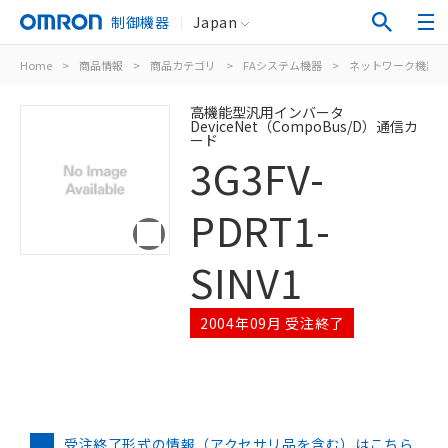
制御機器
Japan
Home
>
商品情報
>
商品カテゴリ
>
FAシステム機器
>
ネットワーク機器
高機能型汎用インバータ
DeviceNet（CompoBus/D）通信カ
ード
3G3FV-
PDRT1-
SINV1
2004年09月 受注終了
受注終了形式の情報（アクセサリ品を含む）はこちら