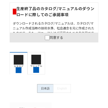
生産終了品のカタログ/マニュアルのダウン
ロードに際してのご承諾事項
ダウンロードされるカタログ/マニュアルは、カタログ/マ
ニュアル作成当時の技術水準、社会通念を元に作成された
ものです。また、マニュアルはご使用のための参考用です
同意する
ので、ご使用にあたっての安全性については十分にご配慮
ください。以下の内容をご承諾の上、ご利用ください。
お客様が本製品を人命や財産に重大な危険を及ぼすよ
うな用途に使用される場合には、システム全体として
危険を知らせたり、冗長設計により必要な安全性を確
保できるよう設計されていること、および本製品が全
マニュアル
カタログ
体の中で意図した用途に対して適切に配電・設置され
ていることを、必ず事前に確認してください。
カタログ/マニュアルに記載されているアプリケーショ
ン事例は参考用ですので、ご採用に際しては機器・装
日本語
English
置の機能や安全性をご確認のうえご使用ください。・
商品に接続される推奨機器等、現在では入手困難なも
のもそのまま記載しています。・誤字、脱字が含まれ
ている可能性がありますがご容赦ください。