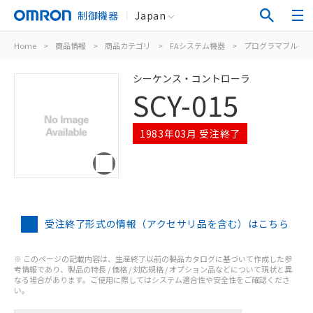
制御機器
Japan
Home
>
商品情報
>
商品カテゴリ
>
FAシステム機器
>
プログラマブルター
シーケンス・コントローラ
SCY-015
1983年03月 受注終了
受注終了形式の情報（アクセサリ品を含む）はこちら
※ このページの記載内容は、生産終了以前の製品カタログに基づいて作成した参
考情報であり、製品の特長 / 価格 / 対応規格 / オプション品などについて現状と異
なる場合があります。ご使用に際してはシステム適合性や安全性をご確認くださ
い。