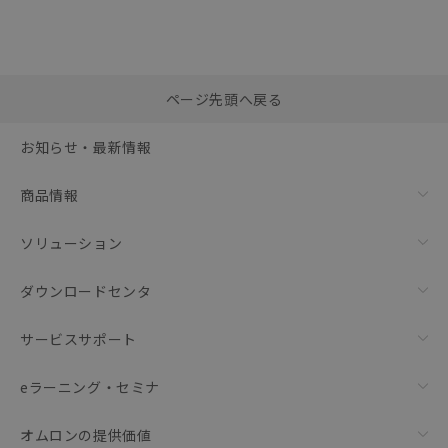
選択したファイルを一
0
ページ先頭へ戻る
括ダウンロード
選択可能容量：
0.0
MB /
100
MB
お知らせ・最新情報
リセット
商品情報
ソリューション
ダウンロードセンタ
サービスサポート
eラーニング・セミナ
オムロンの提供価値