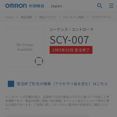
制御機器
Japan
Home
>
商品情報
>
商品カテゴリ
>
FAシステム機器
>
プログラマブルコン
シーケンス・コントローラ
SCY-007
1983年03月 受注終了
受注終了形式の情報（アクセサリ品を含む）はこちら
※ このページの記載内容は、生産終了以前の製品カタログに基づいて作成した参
考情報であり、製品の特長 / 価格 / 対応規格 / オプション品などについて現状と異
なる場合があります。ご使用に際してはシステム適合性や安全性をご確認くださ
い。