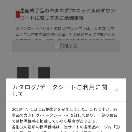
生産終了品のカタログ/マニュアルのダウン
ロードに際してのご承諾事項
ダウンロードされるカタログ/マニュアルは、カタログ/マ
ニュアル作成当時の技術水準、社会通念を元に作成された
ものです。また、マニュアルはご使用のための参考用です
同意する
ので、ご使用にあたっての安全性については十分にご配慮
ください。以下の内容をご承諾の上、ご利用ください。
お客様が本製品を人命や財産に重大な危険を及ぼすよ
うな用途に使用される場合には、システム全体として
危険を知らせたり、冗長設計により必要な安全性を確
保できるよう設計されていること、および本製品が全
マニュアル
カタログ
カタログ/データシートご利用に関
体の中で意図した用途に対して適切に配電・設置され
ていることを、必ず事前に確認してください。
して
カタログ/マニュアルに記載されているアプリケーショ
ン事例は参考用ですので、ご採用に際しては機器・装
日本語
English
2026年7月1日に価格改定を実施しました。これに伴い、各
置の機能や安全性をご確認のうえご使用ください。・
商品のカタログ/データシートを改訂しており、一部の商品
商品に接続される推奨機器等、現在では入手困難なも
では標準価格を掲載していない場合があります。
のもそのまま記載しています。・誤字、脱字が含まれ
各形式の最新の標準価格は、当サイトの各商品ページ内「形
ている可能性がありますがご容赦ください。