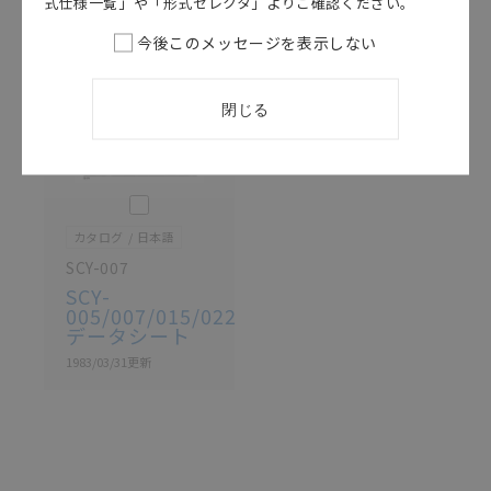
式仕様一覧」や「形式セレクタ」よりご確認ください。
記載されているサービス内容や連絡先等は作成当時の
今後このメッセージを表示しない
ものであり、変更・改定させていただいている可能性
があります。改めて当サイトの掲載内容をご確認のう
え、ご用命下さいますようお願いいたします。
閉じる
このカタログを選択
カタログ
日本語
SCY-007
SCY-
005/007/015/022
データシート
1983/03/31
更新