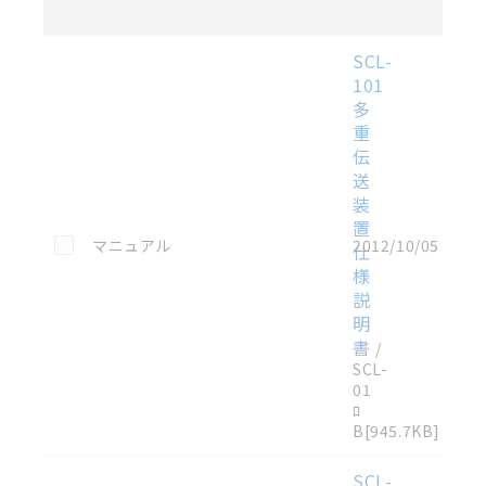
号
各種マニュアル・テクニカルガイド・取扱説明書のダウンロード
SCL-
101
多
重
伝
送
装
置
この資料を選択
マニュアル
2012/10/05
仕
様
説
明
書
/
SCL-
01
ﾛ
B
[945.7KB]
SCL-