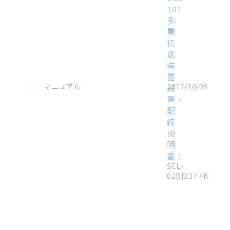
101
多
重
伝
送
装
置
この資料を選択
マニュアル
2012/10/05
設
置・
配
線
説
明
書
/
SCL-
02B
[237.4KB]