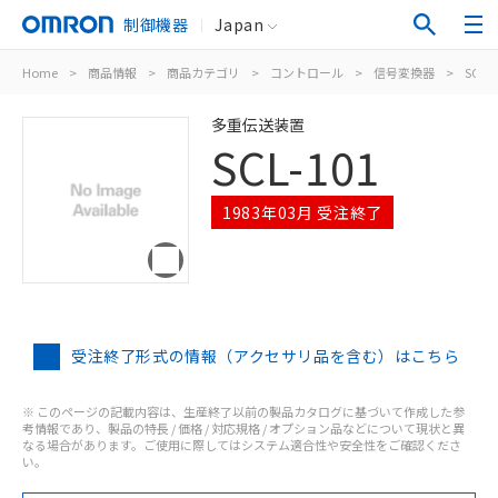
制御機器
Japan
Home
>
商品情報
>
商品カテゴリ
>
コントロール
>
信号変換器
>
SCL-1
多重伝送装置
SCL-101
1983年03月 受注終了
受注終了形式の情報（アクセサリ品を含む）はこちら
※ このページの記載内容は、生産終了以前の製品カタログに基づいて作成した参
考情報であり、製品の特長 / 価格 / 対応規格 / オプション品などについて現状と異
なる場合があります。ご使用に際してはシステム適合性や安全性をご確認くださ
い。