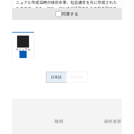
ニュアル作成当時の技術水準、社会通念を元に作成された
ものです。また、マニュアルはご使用のための参考用です
同意する
ので、ご使用にあたっての安全性については十分にご配慮
ください。以下の内容をご承諾の上、ご利用ください。
お客様が本製品を人命や財産に重大な危険を及ぼすよ
うな用途に使用される場合には、システム全体として
危険を知らせたり、冗長設計により必要な安全性を確
保できるよう設計されていること、および本製品が全
マニュアル
体の中で意図した用途に対して適切に配電・設置され
ていることを、必ず事前に確認してください。
カタログ/マニュアルに記載されているアプリケーショ
ン事例は参考用ですので、ご採用に際しては機器・装
日本語
English
置の機能や安全性をご確認のうえご使用ください。・
商品に接続される推奨機器等、現在では入手困難なも
のもそのまま記載しています。・誤字、脱字が含まれ
ている可能性がありますがご容赦ください。
名
称
記載されているサービス内容や連絡先等は作成当時の
/
ものであり、変更・改定させていただいている可能性
カ
種類
タ
最終更新
があります。改めて当サイトの掲載内容をご確認のう
選択
ロ
え、ご用命下さいますようお願いいたします。
グ
番