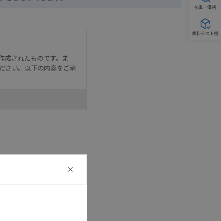
在庫・価格
無料テスト機
作成されたものです。ま
ださい。以下の内容をご承
として危険を知らせたり、冗
た用途に対して適切に配電・
器・装置の機能や安全性を
記載しています。・誤字、脱
可能性があります。改めて当