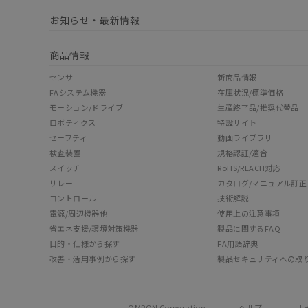
お知らせ・最新情報
商品情報
センサ
新商品情報
FAシステム機器
在庫状況/標準価格
モーション/ドライブ
生産終了品/推奨代替品
ロボティクス
特設サイト
セーフティ
動画ライブラリ
検査装置
規格認証/適合
スイッチ
RoHS/REACH対応
リレー
カタログ/マニュアル訂正
コントロール
技術解説
電源/周辺機器他
使用上の注意事項
省エネ支援/環境対策機器
製品に関するFAQ
目的・仕様から探す
FA用語辞典
改善・活用事例から探す
製品セキュリティへの取
OMRON Corporation
ヘルプ
サ