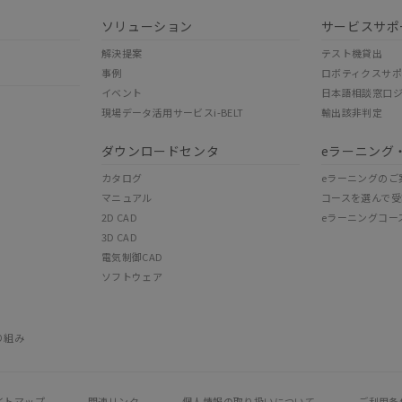
ソリューション
サービスサポ
解決提案
テスト機貸出
事例
ロボティクスサ
イベント
日本語相談窓口
現場データ活用サービスi-BELT
輸出該非判定
ダウンロードセンタ
eラーニング
カタログ
eラーニングのご
マニュアル
コースを選んで受
2D CAD
eラーニングコー
3D CAD
電気制御CAD
ソフトウェア
り組み
イトマップ
関連リンク
個人情報の
取り扱いについて
ご利用条