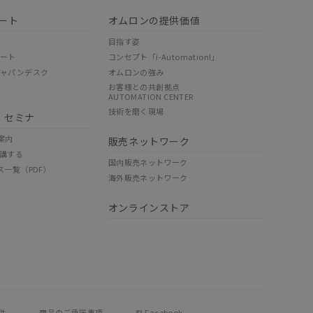
ート
オムロンの提供価値
目指す姿
ポート
コンセプト「i-Automation!」
ジャパンデスク
オムロンの強み
お客様との共創拠点
AUTOMATION CENTER
技術を磨く現場
・セミナ
案内
販売ネットワーク
講する
国内販売ネットワーク
ス一覧（PDF）
海外販売ネットワーク
オンラインストア
件
商品のご承諾事項
Facebook