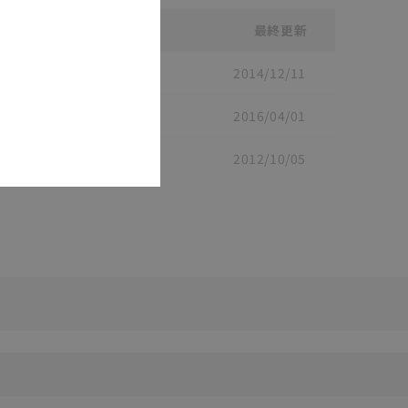
最終更新
2014/12/11
2016/04/01
0610651-4D
[436.9KB]
2012/10/05
-7B
[645.0KB]
リセット