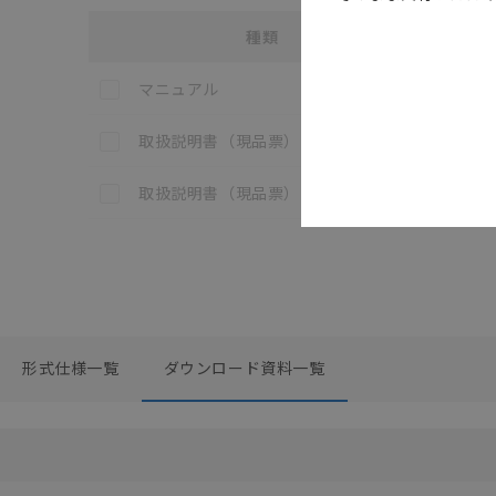
種類
選択
各種マニュアル・テクニカルガイド・取扱説明書のダウン
この資料を選択
F□□□/3
マニュアル
この資料を選択
F150-K
取扱説明書（現品票）
この資料を選択
F150-VS
取扱説明書（現品票）
形式仕様一覧
ダウンロード資料一覧