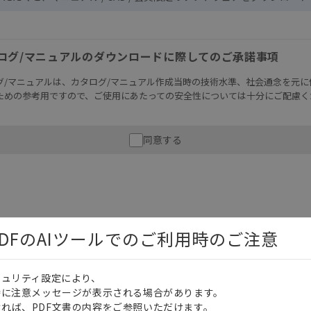
ログ/マニュアルのダウンロードに際してのご承諾事項
グ/マニュアルは、カタログ/マニュアル作成当時の技術水準、社会通念を元に
ための参考用ですので、ご使用にあたっての安全性については十分にご配慮く
財産に重大な危険を及ぼすような用途に使用される場合には、システム全体
同意する
性を確保できるよう設計されていること、および本製品が全体の中で意図し
必ず事前に確認してください。
記載されているアプリケーション事例は参考用ですので、ご採用に際しては機
さい。・商品に接続される推奨機器等、現在では入手困難なものもそのまま
がありますがご容赦ください。
DFのAIツールでのご利用時のご注意
内容や連絡先等は作成当時のものであり、変更・改定させていただいている
認のうえ、ご用命下さいますようお願いいたします。
キュリティ設定により、
日本語
English
時に注意メッセージが表示される場合があります。
れば、PDF文書の内容をご参照いただけます。