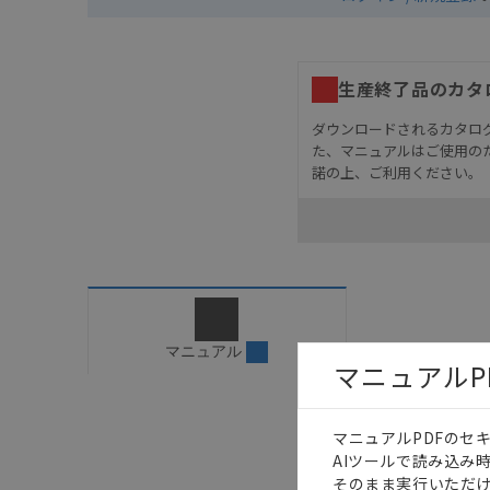
生産終了品のカタ
ダウンロードされるカタロ
た、マニュアルはご使用の
諾の上、ご利用ください。
お客様が本製品を人命や
長設計により必要な安全
設置されていることを、
カタログ/マニュアルに
ご確認のうえご使用くだ
字が含まれている可能性
マニュアル
マニュアルP
記載されているサービス
サイトの掲載内容をご確
マニュアルPDFのセ
AIツールで読み込み
そのまま実行いただけ