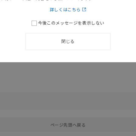
詳しくはこちら
名称 / カタログ番号
ロード資料一覧
今後このメッセージを表示しない
Z4□ 視覚装置用 光学系資料
/
SCEV-795
[4.0MB]
P 視覚認識装置 形F150用 コンソール 取扱説明書 （日/英語）
/
閉じる
B-J, F160-VSR4B-J 中継カメラケーブル 取扱説明書
/
7964732
選択したファイルを一括ダウンロード
0
選択可能容量：
0.0
MB /
100
MB
ページ先頭へ戻る