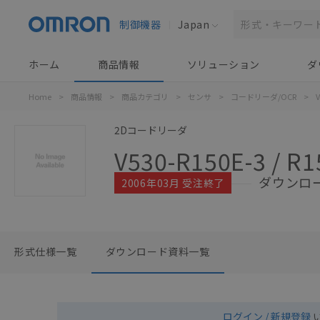
制御機器
Japan
ホーム
商品情報
ソリューション
ダ
Home
>
商品情報
>
商品カテゴリ
>
センサ
>
コードリーダ/OCR
>
V
2Dコードリーダ
V530-R150E-3 / R1
ダウンロ
2006年03月 受注終了
形式仕様一覧
ダウンロード資料一覧
ログイン / 新規登録