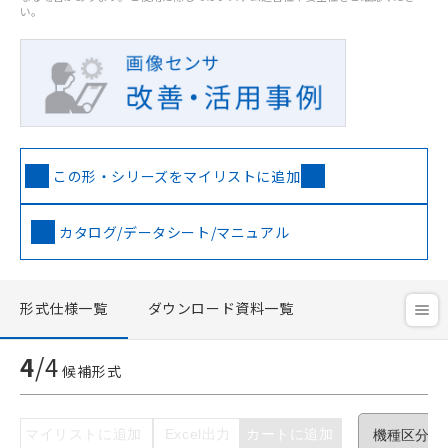
い。
この形・シリーズをマイリストに追加
カタログ/データシート/マニュアル
ご利用条件
以下の条件をお読みいただき、同意のうえ
形式仕様一覧
ダウンロード資料一覧
ご利用ください。
4
/
4
本サービスは、当社制御機器事業取扱
候補形式
商品の当社在庫状況および標準価格(税
抜)を提供させていただくものです。
当社制御機器事業取扱商品の中には、
マイリストに追加
Excel出力
カートに追加
本サービスの対象外となる商品もある