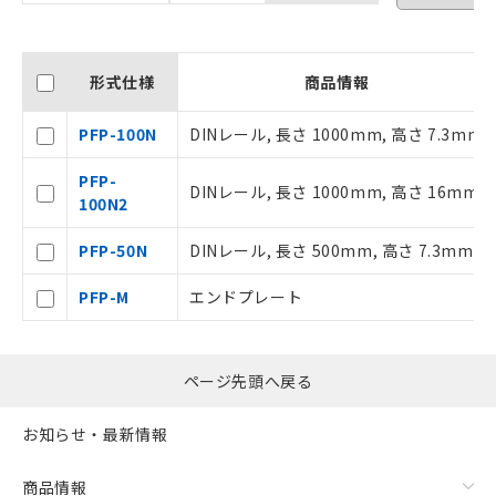
ことをご了承ください。
在庫状況および標準価格照会結果は、
記載している更新日時点での社内デー
形式仕様
商品情報
タに基づき作成されるものであり、閲
記
説明
覧された時点での実際の在庫および標
号
PFP-100N
DINレール, 長さ 1000mm, 高さ 7.3mm
準価格とは異なる場合があることをご
了承ください。
○
一定数以上の在庫あり
PFP-
正式な納期状況および標準価格はお客
DINレール, 長さ 1000mm, 高さ 16mm
100N2
様のお取引先、またはお客様担当のオ
ムロン制御機器販売店・当社販売員に
△
一定数には満たないが在庫あり
PFP-50N
DINレール, 長さ 500mm, 高さ 7.3mm
ご相談ください。
オムロン制御機器販売店や当社販売拠
－
在庫なし(最新の在庫状況につ
PFP-M
エンドプレート
点は「
販売ネットワーク
」をご確認
いては、お客様のお取引先、ま
ください。
たはお客様担当のオムロン制御
在庫状況および標準価格結果を当社の
機器販売店・当社販売員にご確
事前の承諾なく第三者に漏洩または開
認ください)
ページ先頭へ戻る
示しないようお願いします。
マイパーツ機能（部品リスト作成サー
空
受注生産機種、また在庫状況の
お知らせ・最新情報
ビス）をご利用いただくには、I-Web
白
情報を公開していない機種
メンバーズにご登録されている必要が
あります。
商品情報