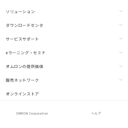
お客様が当ウェブサイト上で当社にご
登録された部品リストについて、当社
ソリューション
および当社の共同利用者が、当社の製
品・サービスに関するお客様との取
ダウンロードセンタ
引・商談に必要な範囲で利用すること
をご了承ください。
サービスサポート
※当社の共同利用者とは、
"個人情報
の共同利用に関して"
の「1.共同利
用者の範囲」に記載されている法人を
eラーニング・セミナ
指します。
オムロンの提供価値
販売ネットワーク
オンラインストア
OMRON Corporation
ヘルプ