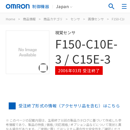
制御機器
Japan
Home
>
商品情報
>
商品カテゴリ
>
センサ
>
画像センサ
>
F150-C10E-3 
視覚センサ
F150-C10E-
3 / C15E-3
2006年03月 受注終了
受注終了形式の情報（アクセサリ品を含む）はこちら
※ このページの記載内容は、生産終了以前の製品カタログに基づいて作成した参
考情報であり、製品の特長 / 価格 / 対応規格 / オプション品などについて現状と異
なる場合があります。ご使用に際してはシステム適合性や安全性をご確認くださ