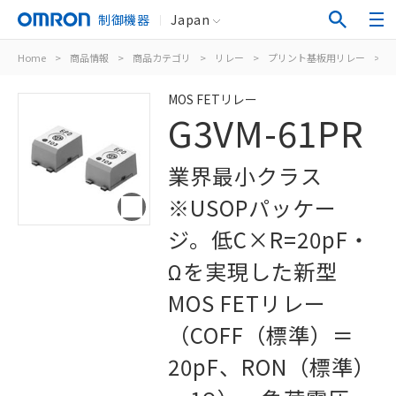
制御機器
Japan
Home
>
商品情報
>
商品カテゴリ
>
リレー
>
プリント基板用リレー
>
M
MOS FETリレー
G3VM-61PR
業界最小クラス
※USOPパッケー
ジ。低C×R=20pF・
Ωを実現した新型
MOS FETリレー
（COFF（標準）＝
20pF、RON（標準）