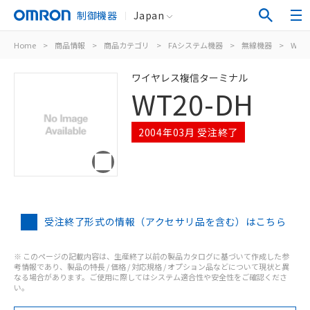
制御機器
Japan
Home
>
商品情報
>
商品カテゴリ
>
FAシステム機器
>
無線機器
>
WT20
ワイヤレス複信ターミナル
WT20-DH
2004年03月 受注終了
受注終了形式の情報（アクセサリ品を含む）はこちら
※ このページの記載内容は、生産終了以前の製品カタログに基づいて作成した参
考情報であり、製品の特長 / 価格 / 対応規格 / オプション品などについて現状と異
なる場合があります。ご使用に際してはシステム適合性や安全性をご確認くださ
い。