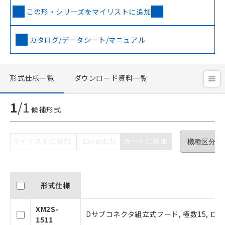
この形・シリーズをマイリストに追加
カタログ/データシート/マニュアル
ご利用条件
形式仕様一覧
ダウンロード資料一覧
以下の条件をお読みいただき、同意のうえ
ご利用ください。
1
/
1
候補形式
本サービスは、当社制御機器事業取扱
商品の当社在庫状況および標準価格(税
抜)を提供させていただくものです。
マイリストに追加
Excel出力
カートに追加
当社制御機器事業取扱商品の中には、
本サービスの対象外となる商品もある
ことをご了承ください。
在庫状況および標準価格照会結果は、
記載している更新日時点での社内デー
形式仕様
商
タに基づき作成されるものであり、閲
記
説明
覧された時点での実際の在庫および標
XM2S-
号
Dサブコネクタ組立式フード, 極数15, ロッ
準価格とは異なる場合があることをご
1511