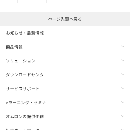
了承ください。
○
一定数以上の在庫あり
正式な納期状況および標準価格はお客
様のお取引先、またはお客様担当のオ
ページ先頭へ戻る
ムロン制御機器販売店・当社販売員に
△
一定数には満たないが在庫あり
ご相談ください。
オムロン制御機器販売店や当社販売拠
お知らせ・最新情報
－
在庫なし(最新の在庫状況につ
点は「
販売ネットワーク
」をご確認
いては、お客様のお取引先、ま
ください。
たはお客様担当のオムロン制御
商品情報
在庫状況および標準価格結果を当社の
機器販売店・当社販売員にご確
事前の承諾なく第三者に漏洩または開
認ください)
ソリューション
示しないようお願いします。
マイパーツ機能（部品リスト作成サー
空
受注生産機種、また在庫状況の
ビス）をご利用いただくには、I-Web
ダウンロードセンタ
白
情報を公開していない機種
メンバーズにご登録されている必要が
あります。
サービスサポート
お客様が当ウェブサイト上で当社にご
登録された部品リストについて、当社
eラーニング・セミナ
および当社の共同利用者が、当社の製
品・サービスに関するお客様との取
オムロンの提供価値
引・商談に必要な範囲で利用すること
をご了承ください。
※当社の共同利用者とは、
"個人情報