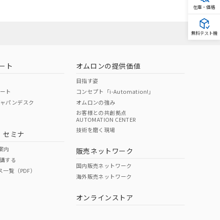
在庫・価格
無料テスト機
ート
オムロンの提供価値
目指す姿
ポート
コンセプト「i-Automation!」
ジャパンデスク
オムロンの強み
お客様との共創拠点
AUTOMATION CENTER
技術を磨く現場
・セミナ
案内
販売ネットワーク
講する
国内販売ネットワーク
ス一覧（PDF）
海外販売ネットワーク
オンラインストア