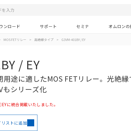
ウンロード
サポート
セミナ
オムロンの
>
MOS FETリレー
>
高絶縁タイプ
>
G3VM-401BY / EY
BY / EY
用途に適したMOS FETリレー。光絶縁
kVもシリーズ化
/ □EYに統合掲載いたしました。
イリストに追加