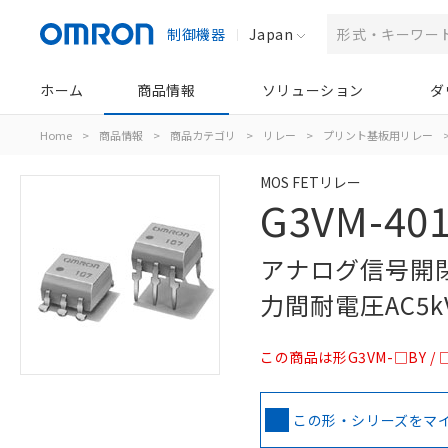
制御機器
Japan
ホーム
商品情報
ソリューション
ダ
Home
>
商品情報
>
商品カテゴリ
>
リレー
>
プリント基板用リレー
MOS FETリレー
G3VM-401
アナログ信号開閉
力間耐電圧AC5
この商品は形G3VM-□BY 
この形・シリーズをマ