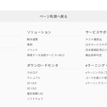
ページ先頭へ戻る
ソリューション
サービスサポ
解決提案
テスト機貸出
事例
ロボティクスサ
イベント
日本語相談窓口
現場データ活用サービスi-BELT
輸出該非判定
ダウンロードセンタ
eラーニング
カタログ
eラーニングのご
マニュアル
コースを選んで受
2D CAD
eラーニングコー
3D CAD
電気制御CAD
ソフトウェア