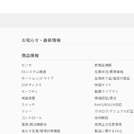
お知らせ・最新情報
商品情報
センサ
新商品情報
FAシステム機器
在庫状況/標準価格
モーション/ドライブ
生産終了品/推奨代替品
ロボティクス
特設サイト
セーフティ
動画ライブラリ
検査装置
規格認証/適合
スイッチ
RoHS/REACH対応
リレー
カタログ/マニュアル訂正
コントロール
技術解説
電源/周辺機器他
使用上の注意事項
省エネ支援/環境対策機器
製品に関するFAQ