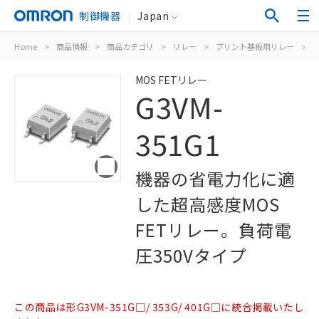
制御機器
Japan
Home
>
商品情報
>
商品カテゴリ
>
リレー
>
プリント基板用リレー
>
M
MOS FETリレー
G3VM-
351G1
機器の省電力化に適
した超高感度MOS
FETリレー。負荷電
圧350Vタイプ
この商品は形G3VM-351G□/ 353G/ 401G□に統合掲載いたし