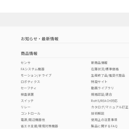
お知らせ・最新情報
商品情報
センサ
新商品情報
FAシステム機器
在庫状況/標準価格
モーション/ドライブ
生産終了品/推奨代替品
ロボティクス
特設サイト
セーフティ
動画ライブラリ
検査装置
規格認証/適合
スイッチ
RoHS/REACH対応
リレー
カタログ/マニュアル訂正
コントロール
技術解説
電源/周辺機器他
使用上の注意事項
省エネ支援/環境対策機器
製品に関するFAQ