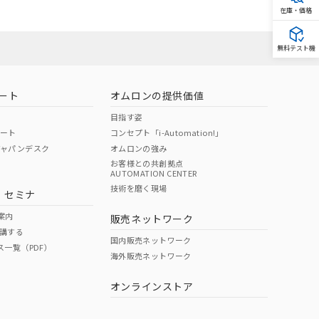
在庫・価格
無料テスト機
ート
オムロンの提供価値
目指す姿
ポート
コンセプト「i-Automation!」
ジャパンデスク
オムロンの強み
お客様との共創拠点
AUTOMATION CENTER
技術を磨く現場
・セミナ
案内
販売ネットワーク
講する
国内販売ネットワーク
ス一覧（PDF）
海外販売ネットワーク
オンラインストア