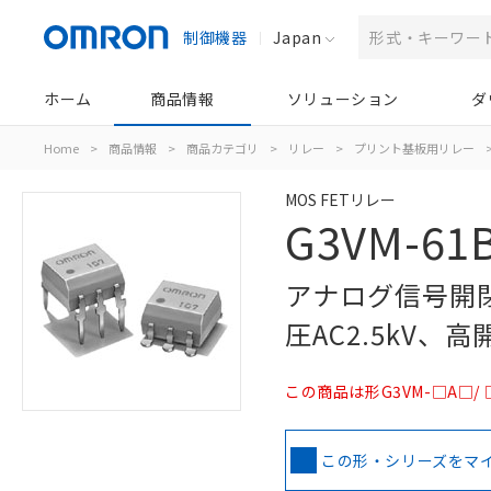
制御機器
Japan
ホーム
商品情報
ソリューション
ダ
Home
>
商品情報
>
商品カテゴリ
>
リレー
>
プリント基板用リレー
MOS FETリレー
G3VM-61B
アナログ信号開閉
圧AC2.5kV、
この商品は形G3VM-□A□/
この形・シリーズをマ