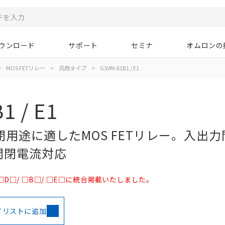
ウンロード
サポート
セミナ
オムロンの
>
MOS FETリレー
>
汎用タイプ
>
G3VM-61B1 / E1
1 / E1
用途に適したMOS FETリレー。入出力
高開閉電流対応
 □D□/ □B□/ □E□に統合掲載いたしました。
イリストに追加