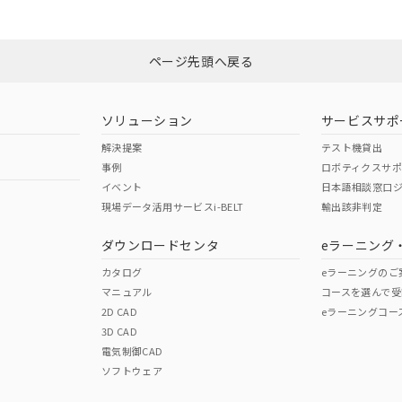
ページ先頭へ戻る
ソリューション
サービスサポ
解決提案
テスト機貸出
事例
ロボティクスサ
イベント
日本語相談窓口
現場データ活用サービスi-BELT
輸出該非判定
ダウンロードセンタ
eラーニング
カタログ
eラーニングのご
マニュアル
コースを選んで受
2D CAD
eラーニングコー
3D CAD
電気制御CAD
ソフトウェア