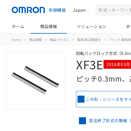
制御機器
Japan
ホーム
商品情報
ソリューション
ダ
Home
>
商品情報
>
商品カテゴリ
>
電源/周辺機器他
>
プリント基板用
回転バックロック方式（0.3
XF3E
2016年03
ピッチ0.3mm
この形・シリーズをマ
受注終了形式の情報