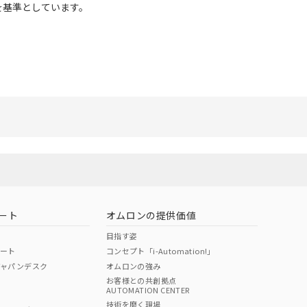
mを基準としています。
ート
オムロンの提供価値
目指す姿
ポート
コンセプト「i-Automation!」
ジャパンデスク
オムロンの強み
お客様との共創拠点
AUTOMATION CENTER
技術を磨く現場