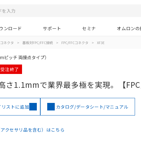
ウンロード
サポート
セミナ
オムロンの
コネクタ
>
基板対FPC/FFC接続
>
FPC/FFCコネクタ
>
XF3E
mmピッチ 両接点タイプ）
月 受注終了
、高さ1.1mmで業界最多極を実現。【FP
イリストに追加
カタログ/データシート/マニュアル
（アクセサリ品を含む）はこちら