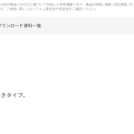
前の製品カタログに基づいて作成した参考情報であり、製品の特長 / 価格 / 対応規格 / 
す。ご使用に際してはシステム適合性や安全性をご確認ください。
ダウンロード資料一覧
めっきタイプ。