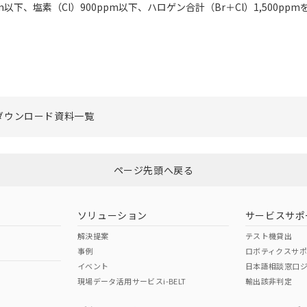
以下、塩素（Cl）900ppm以下、ハロゲン合計（Br＋Cl）1,500pp
ダウンロード資料一覧
ページ先頭へ戻る
ソリューション
サービスサポ
解決提案
テスト機貸出
事例
ロボティクスサ
イベント
日本語相談窓口
現場データ活用サービスi-BELT
輸出該非判定