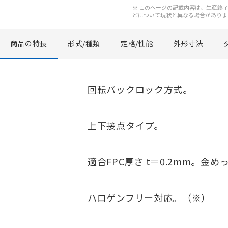
※ このページの記載内容は、生産終了以
どについて現状と異なる場合がありま
商品の特長
形式/種類
定格/性能
外形寸法
回転バックロック方式。
上下接点タイプ。
適合FPC厚さ t＝0.2mm。金
ハロゲンフリー対応。（※）