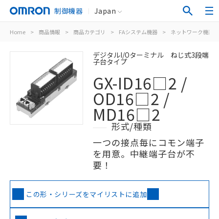
制御機器
Japan
Home
>
商品情報
>
商品カテゴリ
>
FAシステム機器
>
ネットワーク機器
デジタルI/Oターミナル ねじ式3段端
子台タイプ
GX-ID16□2 /
OD16□2 /
MD16□2
形式/種類
一つの接点毎にコモン端子
を用意。中継端子台が不
要！
この形・シリーズをマイリストに追加