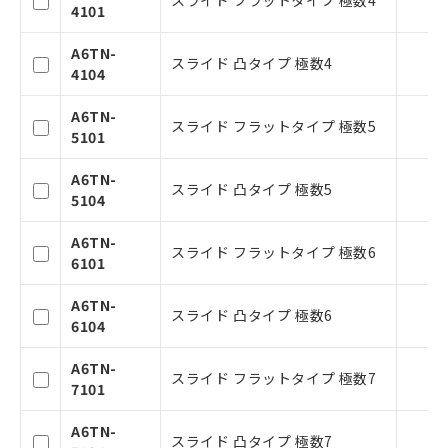
スライド フラットタイプ 極数4
4101
ことをご了承ください。
在庫状況および標準価格照会結果は、
A6TN-
記載している更新日時点での社内デー
スライド 凸タイプ 極数4
4104
タに基づき作成されるものであり、閲
記
説明
覧された時点での実際の在庫および標
号
A6TN-
準価格とは異なる場合があることをご
スライド フラットタイプ 極数5
5101
了承ください。
○
一定数以上の在庫あり
正式な納期状況および標準価格はお客
A6TN-
様のお取引先、またはお客様担当のオ
スライド 凸タイプ 極数5
5104
ムロン制御機器販売店・当社販売員に
△
一定数には満たないが在庫あり
ご相談ください。
A6TN-
オムロン制御機器販売店や当社販売拠
－
在庫なし(最新の在庫状況につ
スライド フラットタイプ 極数6
6101
点は「
販売ネットワーク
」をご確認
いては、お客様のお取引先、ま
ください。
たはお客様担当のオムロン制御
A6TN-
在庫状況および標準価格結果を当社の
機器販売店・当社販売員にご確
スライド 凸タイプ 極数6
6104
事前の承諾なく第三者に漏洩または開
認ください)
示しないようお願いします。
A6TN-
マイパーツ機能（部品リスト作成サー
スライド フラットタイプ 極数7
空
受注生産機種、また在庫状況の
7101
ビス）をご利用いただくには、I-Web
白
情報を公開していない機種
メンバーズにご登録されている必要が
A6TN-
あります。
スライド 凸タイプ 極数7