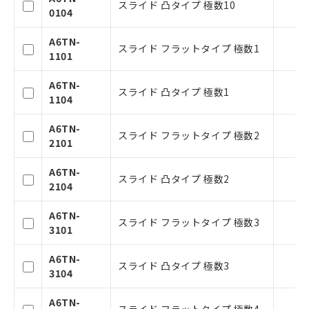
スライド 凸タイプ 極数10
0104
A6TN-
スライド フラットタイプ 極数1
1101
A6TN-
スライド 凸タイプ 極数1
1104
A6TN-
スライド フラットタイプ 極数2
2101
ご利用条件
A6TN-
スライド 凸タイプ 極数2
2104
以下の条件をお読みいただき、同意のうえ
A6TN-
ご利用ください。
スライド フラットタイプ 極数3
3101
本サービスは、当社制御機器事業取扱
A6TN-
商品の当社在庫状況および標準価格(税
スライド 凸タイプ 極数3
3104
抜)を提供させていただくものです。
当社制御機器事業取扱商品の中には、
A6TN-
本サービスの対象外となる商品もある