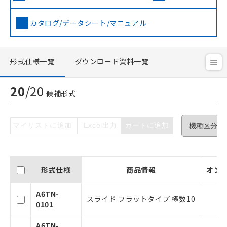
カタログ/データシート/マニュアル
形式仕様一覧
ダウンロード資料一覧
20
/
20
候補形式
マイリストに追加
Excel出力
カートに追加
形式仕様
商品情報
オン
A6TN-
スライド フラットタイプ 極数10
0101
A6TN-