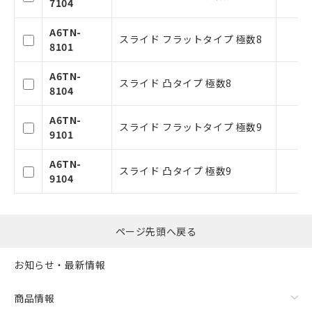
7104
お客様が当ウェブサイト上で当社にご
登録された部品リストについて、当社
A6TN-
および当社の共同利用者が、当社の製
スライド フラットタイプ 極数8
8101
品・サービスに関するお客様との取
引・商談に必要な範囲で利用すること
A6TN-
をご了承ください。
スライド 凸タイプ 極数8
8104
※当社の共同利用者とは、
"個人情報
の共同利用に関して"
の「1.共同利
A6TN-
用者の範囲」に記載されている法人を
スライド フラットタイプ 極数9
9101
指します。
A6TN-
スライド 凸タイプ 極数9
9104
ページ先頭へ戻る
お知らせ・最新情報
商品情報