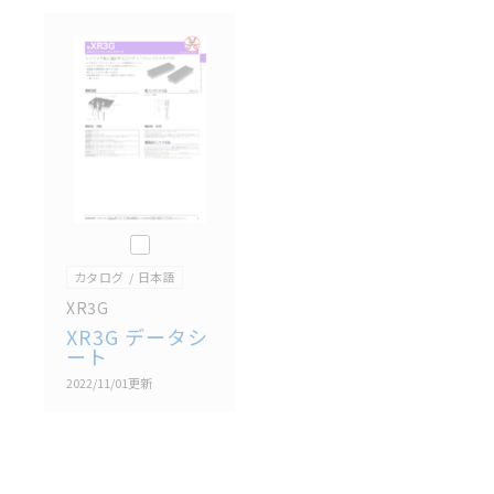
のもそのまま記載しています。・誤字、脱字が含まれ
ている可能性がありますがご容赦ください。
記載されているサービス内容や連絡先等は作成当時の
ものであり、変更・改定させていただいている可能性
があります。改めて当サイトの掲載内容をご確認のう
え、ご用命下さいますようお願いいたします。
このカタログを選択
カタログ
日本語
XR3G
XR3G データシ
ート
2022/11/01
更新