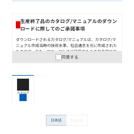
生産終了品のカタログ/マニュアルのダウン
ロードに際してのご承諾事項
ダウンロードされるカタログ/マニュアルは、カタログ/マ
ニュアル作成当時の技術水準、社会通念を元に作成された
ものです。また、マニュアルはご使用のための参考用です
同意する
ので、ご使用にあたっての安全性については十分にご配慮
ください。以下の内容をご承諾の上、ご利用ください。
お客様が本製品を人命や財産に重大な危険を及ぼすよ
うな用途に使用される場合には、システム全体として
危険を知らせたり、冗長設計により必要な安全性を確
保できるよう設計されていること、および本製品が全
カタログ
体の中で意図した用途に対して適切に配電・設置され
ていることを、必ず事前に確認してください。
カタログ/マニュアルに記載されているアプリケーショ
ン事例は参考用ですので、ご採用に際しては機器・装
日本語
English
置の機能や安全性をご確認のうえご使用ください。・
商品に接続される推奨機器等、現在では入手困難なも