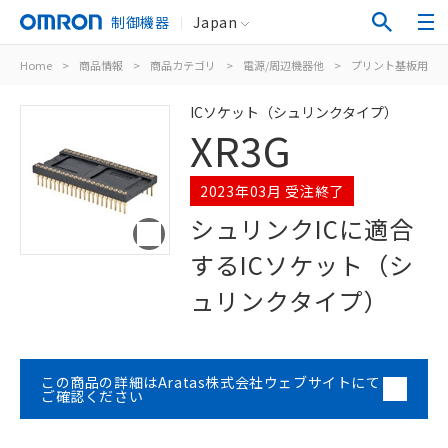
制御機器
Japan
Home
>
商品情報
>
商品カテゴリ
>
電源/周辺機器他
>
プリント基板用コ
ICソケット（シュリンクタイプ）
XR3G
2023年03月 受注終了
シュリンクICに適合
するICソケット（シ
ュリンクタイプ）
この商品の詳細はAratas株式会社ウェブサイトにて
ご確認ください