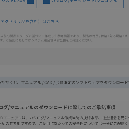
イリストに追加
カタログ/データシート/マニュアル
（アクセサリ品を含む）はこちら
前の製品カタログに基づいて作成した参考情報であり、製品の特長 / 価格 / 対応規格 / 
す。ご使用に際してはシステム適合性や安全性をご確認ください。
いただくと、マニュアル / CAD / 会員限定のソフトウェアをダウンロー
ログ/マニュアルのダウンロードに際してのご承諾事項
グ/マニュアルは、カタログ/マニュアル作成当時の技術水準、社会通念を元に
ための参考用ですので、ご使用にあたっての安全性については十分にご配慮く