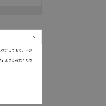
として危険を知らせたり、冗
た用途に対して適切に配電・
器・装置の機能や安全性を
記載しています。・誤字、脱
可能性があります。改めて当
を改訂しており、一部
タ」よりご確認くださ