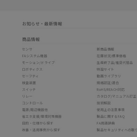
お知らせ・最新情報
商品情報
センサ
新商品情報
FAシステム機器
在庫状況/標準価格
モーション/ドライブ
生産終了品/推奨代替品
ロボティクス
特設サイト
セーフティ
動画ライブラリ
検査装置
規格認証/適合
スイッチ
RoHS/REACH対応
リレー
カタログ/マニュアル訂正
コントロール
技術解説
電源/周辺機器他
使用上の注意事項
省エネ支援/環境対策機器
製品に関するFAQ
目的・仕様から探す
FA用語辞典
改善・活用事例から探す
製品セキュリティへの取