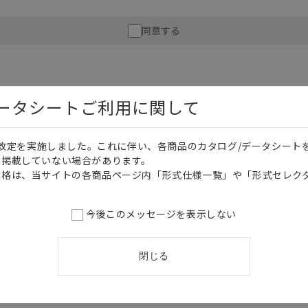
財産に重大な危険を及ぼすような用途に使用される場合には、システム全体
同意する
性を確保できるよう設計されていること、および本製品が全体の中で意図し
必ず事前に確認してください。
記載されているアプリケーション事例は参考用ですので、ご採用に際しては機
さい。・商品に接続される推奨機器等、現在では入手困難なものもそのまま
がありますがご容赦ください。
データシートご利用に関して
内容や連絡先等は作成当時のものであり、変更・改定させていただいている
認のうえ、ご用命下さいますようお願いいたします。
価格改定を実施しました。これに伴い、各商品のカタログ/データシート
を掲載していない場合があります。
日本語
English
価格は、当サイトの各商品ページ内「形式仕様一覧」や「形式セレク
今後このメッセージを表示しない
閉じる