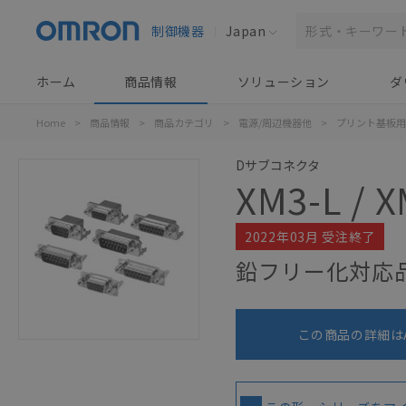
制御機器
Japan
ホーム
商品情報
ソリューション
ダ
Home
>
商品情報
>
商品カテゴリ
>
電源/周辺機器他
>
プリント基板用
Dサブコネクタ
XM3-L / X
2022年03月 受注終了
鉛フリー化対応
この商品の詳細は