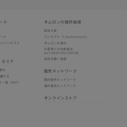
ート
オムロンの提供価値
目指す姿
ポート
コンセプト「i-Automation!」
ジャパンデスク
オムロンの強み
お客様との共創拠点
AUTOMATION CENTER
技術を磨く現場
・セミナ
案内
販売ネットワーク
講する
国内販売ネットワーク
ス一覧（PDF）
海外販売ネットワーク
オンラインストア