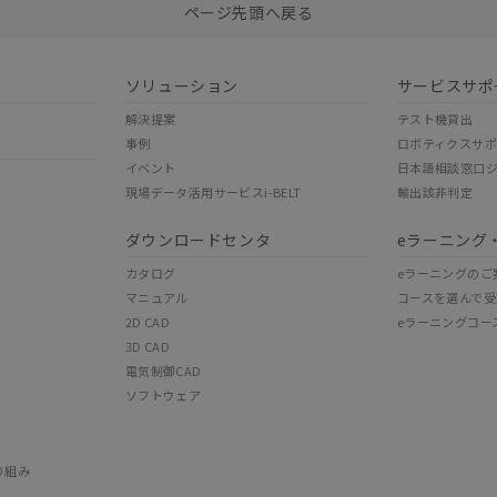
ページ先頭へ戻る
ソリューション
サービスサポ
解決提案
テスト機貸出
事例
ロボティクスサ
イベント
日本語相談窓口
現場データ活用サービスi-BELT
輸出該非判定
ダウンロードセンタ
eラーニング
カタログ
eラーニングのご
マニュアル
コースを選んで受
2D CAD
eラーニングコー
3D CAD
電気制御CAD
ソフトウェア
り組み