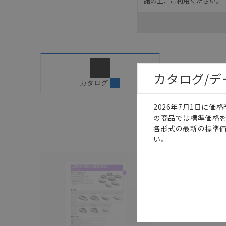
諾の上、ご利用ください。
お客様が本製品を人命や
長設計により必要な安全
設置されていることを、
カタログ/マニュアルに
ご確認のうえご使用くだ
字が含まれている可能性
カタログ/
カタログ
記載されているサービス
サイトの掲載内容をご確
2026年7月1日に
の商品では標準価格
各形式の最新の標準
い。