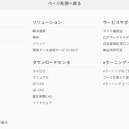
ページ先頭へ戻る
ソリューション
サービスサポ
解決提案
テスト機貸出
事例
ロボティクスサ
イベント
日本語相談窓口
現場データ活用サービスi-BELT
輸出該非判定
ダウンロードセンタ
eラーニング
カタログ
eラーニングのご
マニュアル
コースを選んで受
2D CAD
eラーニングコー
3D CAD
電気制御CAD
ソフトウェア
り組み