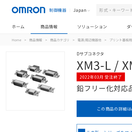
制御機器
Japan
ホーム
商品情報
ソリューション
ダ
Home
>
商品情報
>
商品カテゴリ
>
電源/周辺機器他
>
プリント基板用
Dサブコネクタ
XM3-L / X
2022年03月 受注終了
鉛フリー化対応
この商品の詳細は