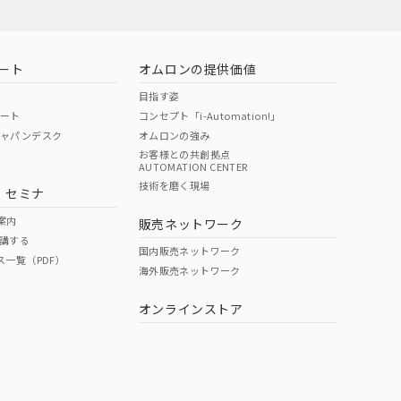
ート
オムロンの提供価値
目指す姿
ポート
コンセプト「i-Automation!」
ジャパンデスク
オムロンの強み
お客様との共創拠点
AUTOMATION CENTER
技術を磨く現場
・セミナ
案内
販売ネットワーク
講する
国内販売ネットワーク
ス一覧（PDF）
海外販売ネットワーク
オンラインストア