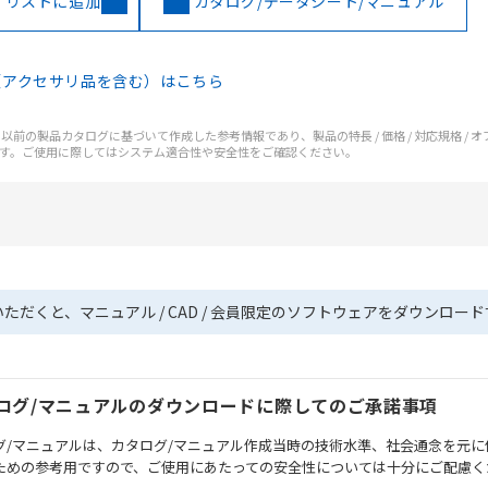
イリストに追加
カタログ/データシート/マニュアル
（アクセサリ品を含む）はこちら
前の製品カタログに基づいて作成した参考情報であり、製品の特長 / 価格 / 対応規格 / 
す。ご使用に際してはシステム適合性や安全性をご確認ください。
いただくと、マニュアル / CAD / 会員限定のソフトウェアをダウンロー
ログ/マニュアルのダウンロードに際してのご承諾事項
グ/マニュアルは、カタログ/マニュアル作成当時の技術水準、社会通念を元に
ための参考用ですので、ご使用にあたっての安全性については十分にご配慮く