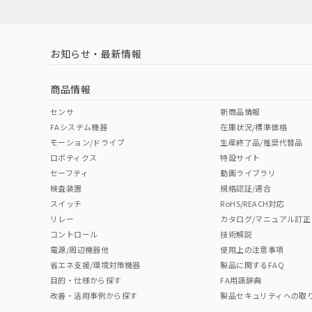
お知らせ・最新情報
商品情報
センサ
新商品情報
FAシステム機器
在庫状況/標準価格
モーション/ドライブ
生産終了品/推奨代替品
ロボティクス
特設サイト
セーフティ
動画ライブラリ
検査装置
規格認証/適合
スイッチ
RoHS/REACH対応
リレー
カタログ/マニュアル訂正
コントロール
技術解説
電源/周辺機器他
使用上の注意事項
省エネ支援/環境対策機器
製品に関するFAQ
目的・仕様から探す
FA用語辞典
改善・活用事例から探す
製品セキュリティへの取