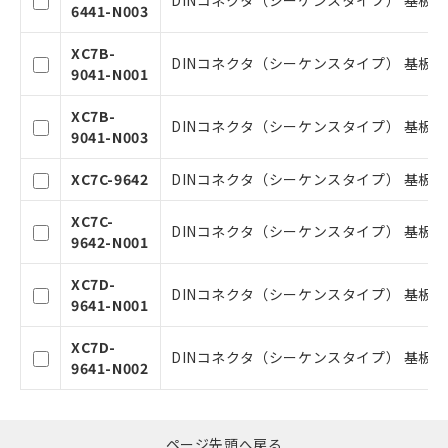
DINコネクタ（シーケンスタイプ） 基板対基板
6441-N003
様のお取引先、またはお客様担当のオ
ムロン制御機器販売店・当社販売員に
△
一定数には満たないが在庫あり
XC7B-
ご相談ください。
DINコネクタ（シーケンスタイプ） 基板対基板
9041-N001
オムロン制御機器販売店や当社販売拠
－
在庫なし(最新の在庫状況につ
点は「
販売ネットワーク
」をご確認
いては、お客様のお取引先、ま
XC7B-
ください。
たはお客様担当のオムロン制御
DINコネクタ（シーケンスタイプ） 基板対基板
9041-N003
在庫状況および標準価格結果を当社の
機器販売店・当社販売員にご確
事前の承諾なく第三者に漏洩または開
認ください)
XC7C-9642
DINコネクタ（シーケンスタイプ） 基板対基板
示しないようお願いします。
マイパーツ機能（部品リスト作成サー
空
受注生産機種、また在庫状況の
XC7C-
ビス）をご利用いただくには、I-Web
DINコネクタ（シーケンスタイプ） 基板対基板
白
情報を公開していない機種
9642-N001
メンバーズにご登録されている必要が
あります。
XC7D-
お客様が当ウェブサイト上で当社にご
DINコネクタ（シーケンスタイプ） 基板対基板
9641-N001
登録された部品リストについて、当社
および当社の共同利用者が、当社の製
XC7D-
品・サービスに関するお客様との取
DINコネクタ（シーケンスタイプ） 基板対基板
9641-N002
引・商談に必要な範囲で利用すること
をご了承ください。
※当社の共同利用者とは、
"個人情報
の共同利用に関して"
の「1.共同利
ページ先頭へ戻る