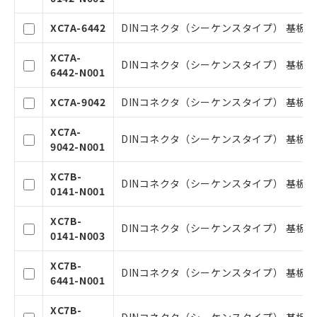
XC7A-6442
DINコネクタ（シーケンスタイプ） 基板対基板
ご利用条件
XC7A-
DINコネクタ（シーケンスタイプ） 基板対基板
6442-N001
以下の条件をお読みいただき、同意のうえ
XC7A-9042
DINコネクタ（シーケンスタイプ） 基板対基板
ご利用ください。
XC7A-
本サービスは、当社制御機器事業取扱
DINコネクタ（シーケンスタイプ） 基板対基板
9042-N001
商品の当社在庫状況および標準価格(税
抜)を提供させていただくものです。
XC7B-
当社制御機器事業取扱商品の中には、
DINコネクタ（シーケンスタイプ） 基板対基板
0141-N001
本サービスの対象外となる商品もある
ことをご了承ください。
XC7B-
在庫状況および標準価格照会結果は、
DINコネクタ（シーケンスタイプ） 基板対基板
0141-N003
記載している更新日時点での社内デー
タに基づき作成されるものであり、閲
記
説明
XC7B-
覧された時点での実際の在庫および標
DINコネクタ（シーケンスタイプ） 基板対基板
号
6441-N001
準価格とは異なる場合があることをご
了承ください。
○
一定数以上の在庫あり
XC7B-
正式な納期状況および標準価格はお客