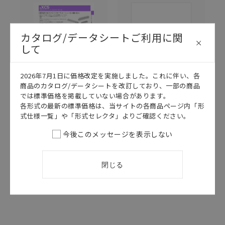
カタログ/データシートご利用に関
して
2026年7月1日に価格改定を実施しました。これに伴い、各
商品のカタログ/データシートを改訂しており、一部の商品
では標準価格を掲載していない場合があります。
このカタログを選択
このカタログを選択
各形式の最新の標準価格は、当サイトの各商品ページ内「形
カタログ
日本語
カタログ
日本語
式仕様一覧」や「形式セレクタ」よりご確認ください。
CDLJ-061A
SDLJ-066H
今後このメッセージを表示しない
XC5（DIN標
オムロン コネ
準） データシ
クタセレクショ
ート
ン
閉じる
2024/04/22
更新
2026/04/14
更新