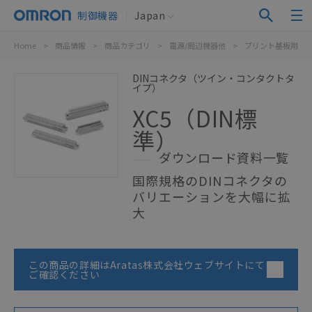
制御機器
Japan
Home
>
商品情報
>
商品カテゴリ
>
電源/周辺機器他
>
プリント基板用コ
DINコネクタ（ツイン・コンタクトタ
イプ）
XC5（DIN標
準）
ダウンロード資料一覧
国際規格のDINコネクタの
バリエーションを大幅に拡
大
この商品の詳細はAratas株式会社ウェブサイトにて
ご確認ください