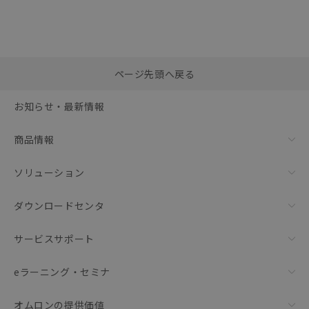
選択したファイルを一
0
ページ先頭へ戻る
括ダウンロード
選択可能容量：
0.0
MB /
100
MB
お知らせ・最新情報
リセット
商品情報
ソリューション
ダウンロードセンタ
サービスサポート
eラーニング・セミナ
オムロンの提供価値