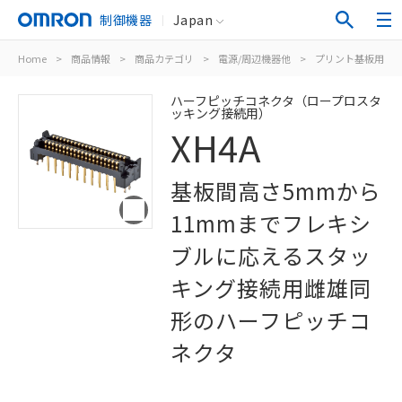
制御機器
Japan
Home
>
商品情報
>
商品カテゴリ
>
電源/周辺機器他
>
プリント基板用コ
ハーフピッチコネクタ（ロープロスタ
ッキング接続用）
XH4A
基板間高さ5mmから
11mmまでフレキシ
ブルに応えるスタッ
キング接続用雌雄同
形のハーフピッチコ
ネクタ