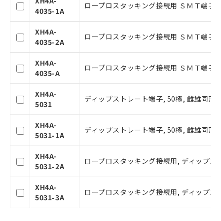
XH4A-
空
受注生産機種、また在庫状況の
ロープロスタッキング接続用 ＳＭＴ端子 止
ビス）をご利用いただくには、I-Web
4035-1A
白
情報を公開していない機種
メンバーズにご登録されている必要が
あります。
XH4A-
ロープロスタッキング接続用 ＳＭＴ端子 止
お客様が当ウェブサイト上で当社にご
4035-2A
登録された部品リストについて、当社
および当社の共同利用者が、当社の製
XH4A-
ロープロスタッキング接続用 ＳＭＴ端子 止
品・サービスに関するお客様との取
4035-A
引・商談に必要な範囲で利用すること
をご了承ください。
XH4A-
ディップストレート端子, 50極, 雌雄同形, 
※当社の共同利用者とは、
"個人情報
5031
の共同利用に関して"
の「1.共同利
用者の範囲」に記載されている法人を
XH4A-
ディップストレート端子, 50極, 雌雄同形, 
指します。
5031-1A
XH4A-
ロープロスタッキング接続用, ディップストレー
5031-2A
XH4A-
ロープロスタッキング接続用, ディップストレー
5031-3A