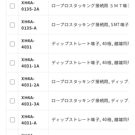
商品の当社在庫状況および標準価格(税
XH4A-
ロープロスタッキング接続用 ＳＭＴ端子 止
抜)を提供させていただくものです。
0135-2A
当社制御機器事業取扱商品の中には、
本サービスの対象外となる商品もある
XH4A-
ロープロスタッキング接続用, SMT端子, 10
ことをご了承ください。
0135-A
在庫状況および標準価格照会結果は、
記載している更新日時点での社内デー
XH4A-
ディップストレート端子, 40極, 雌雄同形, 
タに基づき作成されるものであり、閲
4031
記
説明
覧された時点での実際の在庫および標
号
準価格とは異なる場合があることをご
XH4A-
ディップストレート端子, 40極, 雌雄同形, 
了承ください。
4031-1A
○
一定数以上の在庫あり
正式な納期状況および標準価格はお客
様のお取引先、またはお客様担当のオ
XH4A-
ロープロスタッキング接続用, ディップストレー
ムロン制御機器販売店・当社販売員に
△
一定数には満たないが在庫あり
4031-2A
ご相談ください。
オムロン制御機器販売店や当社販売拠
XH4A-
－
在庫なし(最新の在庫状況につ
ロープロスタッキング接続用, ディップストレー
点は「
販売ネットワーク
」をご確認
4031-3A
いては、お客様のお取引先、ま
ください。
たはお客様担当のオムロン制御
在庫状況および標準価格結果を当社の
XH4A-
機器販売店・当社販売員にご確
ディップストレート端子, 40極, 雌雄同形, 
事前の承諾なく第三者に漏洩または開
4031-A
認ください)
示しないようお願いします。
マイパーツ機能（部品リスト作成サー