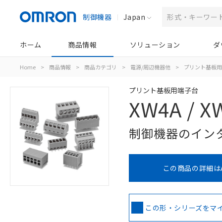
制御機器
Japan
ホーム
商品情報
ソリューション
ダ
Home
>
商品情報
>
商品カテゴリ
>
電源/周辺機器他
>
プリント基板用
プリント基板用端子台
XW4A / X
制御機器のイン
この商品の詳細は
この形・シリーズをマ