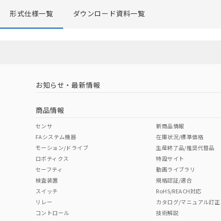
形式仕様一覧
ダウンロード資料一覧
お知らせ・最新情報
商品情報
センサ
新商品情報
FAシステム機器
在庫状況/標準価格
モーション/ドライブ
生産終了品/推奨代替品
ロボティクス
特設サイト
セーフティ
動画ライブラリ
検査装置
規格認証/適合
スイッチ
RoHS/REACH対応
リレー
カタログ/マニュアル訂正
コントロール
技術解説