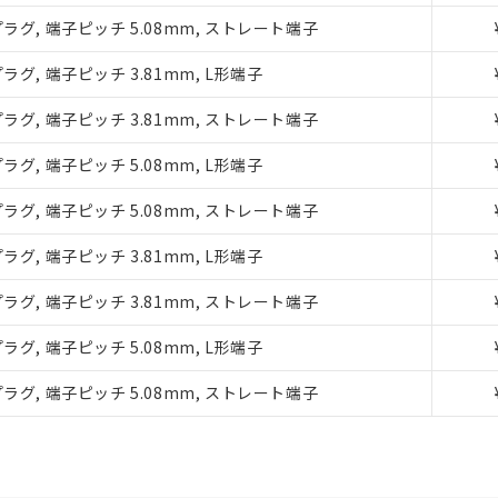
機器販売店や当社販売拠点は「
販売ネットワーク
」をご確認くだ
ラグ, 端子ピッチ 5.08mm, ストレート端子
び標準価格結果を当社の事前の承諾なく第三者に漏洩または開示し
(最新の在庫状況については、お客様のお取引先、またはお客様担当
店・当社販売員にご確認ください)
ラグ, 端子ピッチ 3.81mm, L形端子
能（部品リスト作成サービス）をご利用いただくには、I-Webメン
あります。
ラグ, 端子ピッチ 3.81mm, ストレート端子
機種、また在庫状況の情報を公開していない機種
ェブサイト上で当社にご登録された部品リストについて、当社およ
品・サービスに関するお客様との取引・商談に必要な範囲で利用す
ラグ, 端子ピッチ 5.08mm, L形端子
利用者とは、
"個人情報の共同利用に関して"
の「1.共同利用者の
ラグ, 端子ピッチ 5.08mm, ストレート端子
します。
ラグ, 端子ピッチ 3.81mm, L形端子
ラグ, 端子ピッチ 3.81mm, ストレート端子
ラグ, 端子ピッチ 5.08mm, L形端子
ラグ, 端子ピッチ 5.08mm, ストレート端子