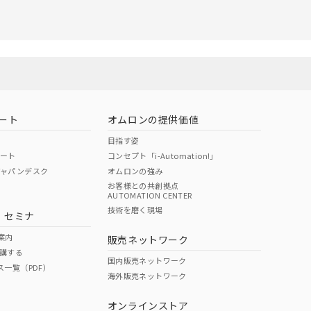
ート
オムロンの提供価値
目指す姿
ポート
コンセプト「i-Automation!」
ジャパンデスク
オムロンの強み
お客様との共創拠点
AUTOMATION CENTER
技術を磨く現場
・セミナ
案内
販売ネットワーク
講する
国内販売ネットワーク
ス一覧（PDF）
海外販売ネットワーク
オンラインストア