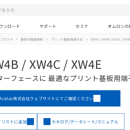
ウンロード
サポート
セミナ
オムロンの
コネクタ
>
基板対電線接続
>
プリント基板用端子台
>
XW4A / XW4B / XW4C / XW4
W4B / XW4C / XW4E
ターフェースに 最適なプリント基板用端
Aratas株式会社ウェブサイトにてご確認ください
イリストに追加
カタログ/データシート/マニュアル