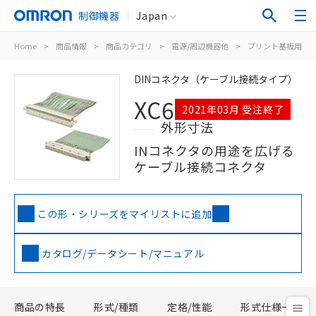
制御機器
Japan
Home
>
商品情報
>
商品カテゴリ
>
電源/周辺機器他
>
プリント基板用コ
DINコネクタ（ケーブル接続タイプ）
XC6
2021年03月 受注終了
外形寸法
INコネクタの用途を広げる
ケーブル接続コネクタ
この形・シリーズをマイリストに追加
カタログ/データシート/マニュアル
商品の特長
形式/種類
定格/性能
形式仕様一覧