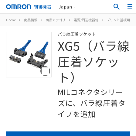
制御機器
Japan
Home
>
商品情報
>
商品カテゴリ
>
電源/周辺機器他
>
プリント基板用コ
バラ線圧着ソケット
XG5（バラ線
圧着ソケッ
ト）
MILコネクタシリー
ズに、バラ線圧着タ
イプを追加