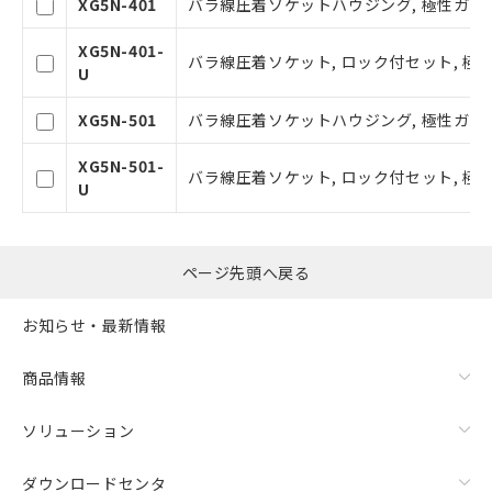
XG5N-401
バラ線圧着ソケットハウジング, 極性ガイド1
および当社の共同利用者が、当社の製
品・サービスに関するお客様との取
XG5N-401-
引・商談に必要な範囲で利用すること
バラ線圧着ソケット, ロック付セット, 極性
U
をご了承ください。
※当社の共同利用者とは、
"個人情報
XG5N-501
バラ線圧着ソケットハウジング, 極性ガイド1
の共同利用に関して"
の「1.共同利
用者の範囲」に記載されている法人を
XG5N-501-
指します。
バラ線圧着ソケット, ロック付セット, 極性
U
ページ先頭へ戻る
お知らせ・最新情報
商品情報
ソリューション
ダウンロードセンタ