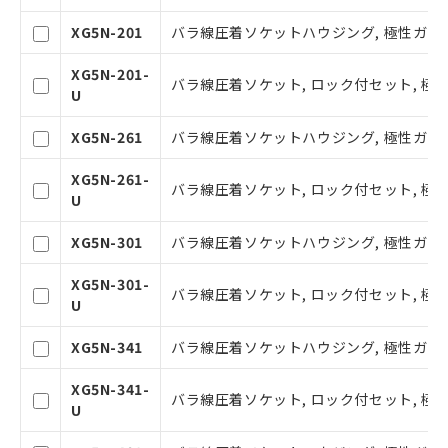
記載している更新日時点での社内デー
XG5N-201
バラ線圧着ソケットハウジング, 極性ガイド1
タに基づき作成されるものであり、閲
記
説明
覧された時点での実際の在庫および標
号
XG5N-201-
準価格とは異なる場合があることをご
バラ線圧着ソケット, ロック付セット, 極性
U
了承ください。
○
一定数以上の在庫あり
正式な納期状況および標準価格はお客
XG5N-261
バラ線圧着ソケットハウジング, 極性ガイド1
様のお取引先、またはお客様担当のオ
ムロン制御機器販売店・当社販売員に
△
一定数には満たないが在庫あり
XG5N-261-
ご相談ください。
バラ線圧着ソケット, ロック付セット, 極性
U
オムロン制御機器販売店や当社販売拠
－
在庫なし(最新の在庫状況につ
点は「
販売ネットワーク
」をご確認
いては、お客様のお取引先、ま
XG5N-301
バラ線圧着ソケットハウジング, 極性ガイド1
ください。
たはお客様担当のオムロン制御
在庫状況および標準価格結果を当社の
機器販売店・当社販売員にご確
XG5N-301-
事前の承諾なく第三者に漏洩または開
認ください)
バラ線圧着ソケット, ロック付セット, 極性
U
示しないようお願いします。
マイパーツ機能（部品リスト作成サー
空
受注生産機種、また在庫状況の
XG5N-341
バラ線圧着ソケットハウジング, 極性ガイド1
ビス）をご利用いただくには、I-Web
白
情報を公開していない機種
メンバーズにご登録されている必要が
XG5N-341-
あります。
バラ線圧着ソケット, ロック付セット, 極性
U
お客様が当ウェブサイト上で当社にご
登録された部品リストについて、当社