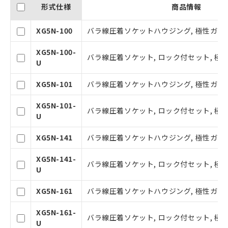
形式仕様
商品情報
XG5N-100
バラ線圧着ソケットハウジング, 極性ガイド0
XG5N-100-
バラ線圧着ソケット, ロック付セット, 極性
U
XG5N-101
バラ線圧着ソケットハウジング, 極性ガイド1
ご利用条件
XG5N-101-
バラ線圧着ソケット, ロック付セット, 極性
U
以下の条件をお読みいただき、同意のうえ
XG5N-141
バラ線圧着ソケットハウジング, 極性ガイド1
ご利用ください。
XG5N-141-
本サービスは、当社制御機器事業取扱
バラ線圧着ソケット, ロック付セット, 極性
U
商品の当社在庫状況および標準価格(税
抜)を提供させていただくものです。
XG5N-161
バラ線圧着ソケットハウジング, 極性ガイド1
当社制御機器事業取扱商品の中には、
本サービスの対象外となる商品もある
XG5N-161-
ことをご了承ください。
バラ線圧着ソケット, ロック付セット, 極性
U
在庫状況および標準価格照会結果は、