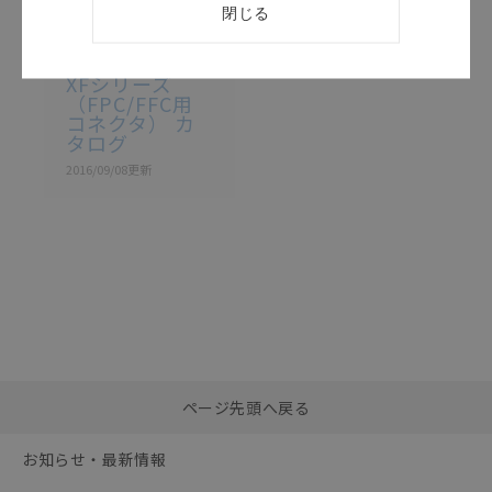
閉じる
カタログ
日本語
SDLJ-069U
XFシリーズ
（FPC/FFC用
コネクタ） カ
タログ
2016/09/08
更新
選択したファイルを一
0
ページ先頭へ戻る
括ダウンロード
選択可能容量：
0.0
MB /
100
MB
お知らせ・最新情報
リセット