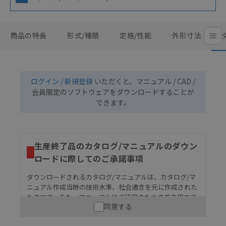
商品の特長
形式/種類
定格/性能
外形寸法
ログイン / 新規登録
いただくと、マニュアル / CAD /
会員限定のソフトウェアをダウンロードすることが
できます。
生産終了品のカタログ/マニュアルのダウン
ロードに際してのご承諾事項
ダウンロードされるカタログ/マニュアルは、カタログ/マ
ニュアル作成当時の技術水準、社会通念を元に作成された
ものです。また、マニュアルはご使用のための参考用です
同意する
ので、ご使用にあたっての安全性については十分にご配慮
ください。以下の内容をご承諾の上、ご利用ください。