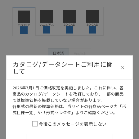
お客様が本製品を人命や財産に重大な危険を及ぼすよ
うな用途に使用される場合には、システム全体として
危険を知らせたり、冗長設計により必要な安全性を確
保できるよう設計されていること、および本製品が全
マニュアル
2D CAD
3D CAD
カタログ
体の中で意図した用途に対して適切に配電・設置され
ていることを、必ず事前に確認してください。
カタログ/マニュアルに記載されているアプリケーショ
ン事例は参考用ですので、ご採用に際しては機器・装
日本語
English
置の機能や安全性をご確認のうえご使用ください。・
カタログ/データシートご利用に関
商品に接続される推奨機器等、現在では入手困難なも
して
のもそのまま記載しています。・誤字、脱字が含まれ
ている可能性がありますがご容赦ください。
記載されているサービス内容や連絡先等は作成当時の
2026年7月1日に価格改定を実施しました。これに伴い、各
ものであり、変更・改定させていただいている可能性
商品のカタログ/データシートを改訂しており、一部の商品
があります。改めて当サイトの掲載内容をご確認のう
では標準価格を掲載していない場合があります。
え、ご用命下さいますようお願いいたします。
各形式の最新の標準価格は、当サイトの各商品ページ内「形
式仕様一覧」や「形式セレクタ」よりご確認ください。
今後このメッセージを表示しない
このカタログを選択