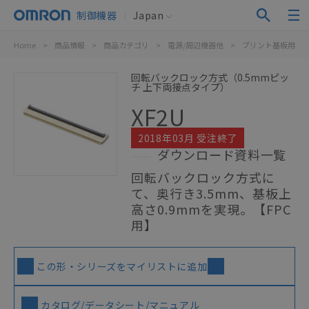
制御機器
Japan
Home
>
商品情報
>
商品カテゴリ
>
電源/周辺機器他
>
プリント基板用コ
回転バックロック方式（0.5mmピッ
チ 上下両接点タイプ）
XF2U
2018年03月 受注終了
ダウンロード資料一覧
回転バックロック方式に
て、奥行き3.5mm、基板上
高さ0.9mmを実現。【FPC
用】
この形・シリーズをマイリストに追加
カタログ/データシート/マニュアル