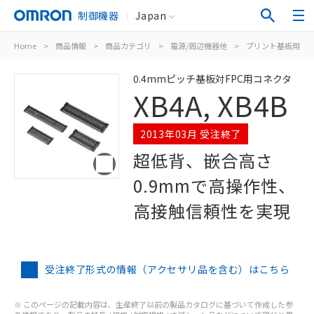
制御機器
Japan
Home
>
商品情報
>
商品カテゴリ
>
電源/周辺機器他
>
プリント基板用コ
0.4mmピッチ基板対FPC用コネクタ
XB4A, XB4B
2013年03月 受注終了
超低背、嵌合高さ
0.9mmで高操作性、
高接触信頼性を実現
受注終了形式の情報（アクセサリ品を含む）はこちら
※ このページの記載内容は、生産終了以前の製品カタログに基づいて作成した参