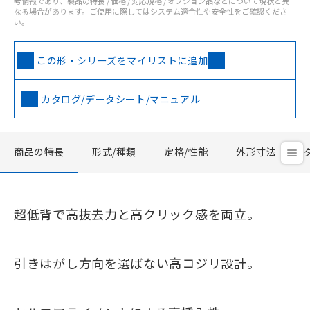
考情報であり、製品の特長 / 価格 / 対応規格 / オプション品などについて現状と異
なる場合があります。ご使用に際してはシステム適合性や安全性をご確認くださ
い。
この形・シリーズをマイリストに追加
カタログ/データシート/マニュアル
商品の特長
形式/種類
定格/性能
外形寸法
超低背で高抜去力と高クリック感を両立。
引きはがし方向を選ばない高コジリ設計。