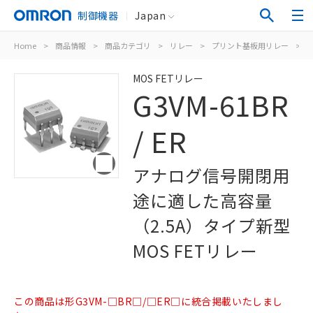
制御機器
Japan
Home
>
商品情報
>
商品カテゴリ
>
リレー
>
プリント基板用リレー
>
M
MOS FETリレー
G3VM-61BR
/ ER
アナログ信号開閉用
途に適した高容量
（2.5A）タイプ新型
MOS FETリレー
この商品は形G3VM-□BR□/□ER□に統合掲載いたしまし