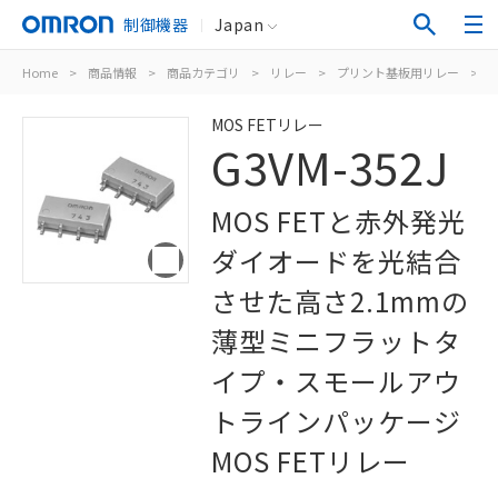
制御機器
Japan
Home
>
商品情報
>
商品カテゴリ
>
リレー
>
プリント基板用リレー
>
M
MOS FETリレー
G3VM-352J
MOS FETと赤外発光
ダイオードを光結合
させた高さ2.1mmの
薄型ミニフラットタ
イプ・スモールアウ
トラインパッケージ
MOS FETリレー