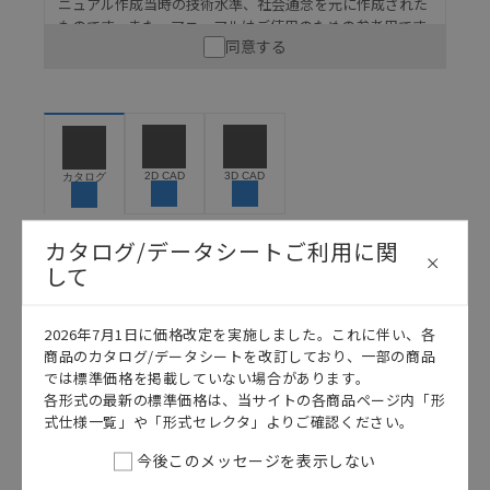
ニュアル作成当時の技術水準、社会通念を元に作成された
ものです。また、マニュアルはご使用のための参考用です
同意する
ので、ご使用にあたっての安全性については十分にご配慮
ください。以下の内容をご承諾の上、ご利用ください。
お客様が本製品を人命や財産に重大な危険を及ぼすよ
うな用途に使用される場合には、システム全体として
危険を知らせたり、冗長設計により必要な安全性を確
保できるよう設計されていること、および本製品が全
2D CAD
3D CAD
カタログ
体の中で意図した用途に対して適切に配電・設置され
ていることを、必ず事前に確認してください。
カタログ/データシートご利用に関
カタログ/マニュアルに記載されているアプリケーショ
して
ン事例は参考用ですので、ご採用に際しては機器・装
日本語
English
置の機能や安全性をご確認のうえご使用ください。・
商品に接続される推奨機器等、現在では入手困難なも
2026年7月1日に価格改定を実施しました。これに伴い、各
のもそのまま記載しています。・誤字、脱字が含まれ
商品のカタログ/データシートを改訂しており、一部の商品
ている可能性がありますがご容赦ください。
では標準価格を掲載していない場合があります。
記載されているサービス内容や連絡先等は作成当時の
各形式の最新の標準価格は、当サイトの各商品ページ内「形
ものであり、変更・改定させていただいている可能性
式仕様一覧」や「形式セレクタ」よりご確認ください。
があります。改めて当サイトの掲載内容をご確認のう
今後このメッセージを表示しない
え、ご用命下さいますようお願いいたします。