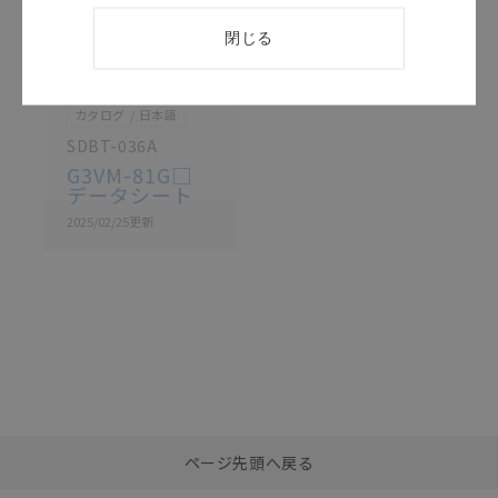
閉じる
このカタログを選択
カタログ
日本語
SDBT-036A
G3VM-81G□
データシート
2025/02/25
更新
選択したファイルを一
0
ページ先頭へ戻る
括ダウンロード
選択可能容量：
0.0
MB /
100
MB