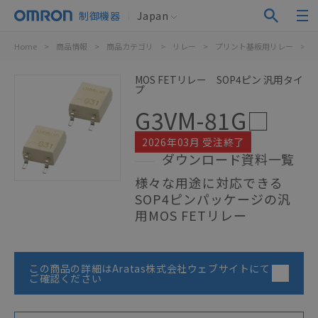
制御機器
Japan
Home
>
商品情報
>
商品カテゴリ
>
リレー
>
プリント基板用リレー
>
M
MOS FETリレー SOP4ピン 汎用タイ
プ
G3VM-81G□
2026年03月 受注終了
ダウンロード資料一覧
様々な用途に対応できる
SOP4ピンパッケージの汎
用MOS FETリレー
この商品の詳細はAratas株式会社ウェブサイトにて
ご確認ください